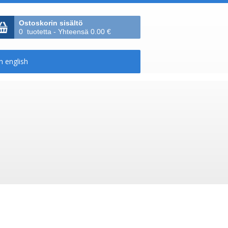
Ostoskorin sisältö
0 tuotetta - Yhteensä 0.00 €