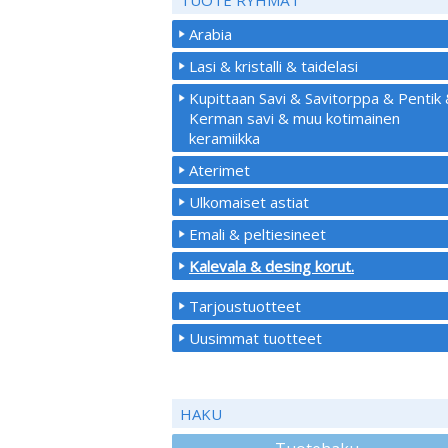
Arabia
Lasi & kristalli & taidelasi
Kupittaan Savi & Savitorppa & Pentik
Kerman savi & muu kotimainen
keramiikka
Aterimet
Ulkomaiset astiat
Emali & peltiesineet
Kalevala & desing korut.
Tarjoustuotteet
Uusimmat tuotteet
HAKU