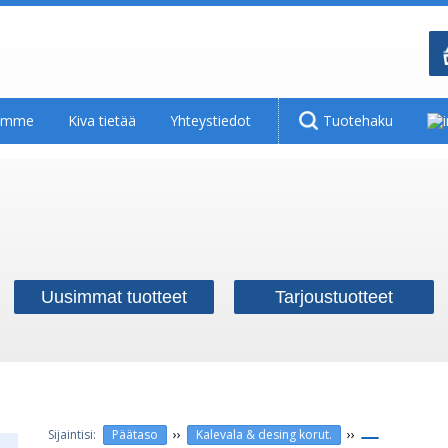
tamme
Kiva tietää
Yhteystiedot
Tuotehaku
Uusimmat tuotteet
Tarjoustuotteet
››
››
Päätaso
Kalevala & desing korut.