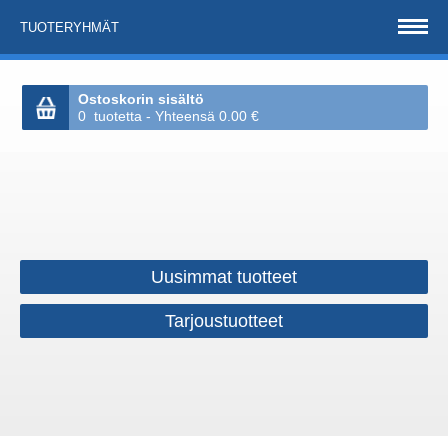
TUOTERYHMÄT
Ostoskorin sisältö
0 tuotetta - Yhteensä 0.00 €
Uusimmat tuotteet
Tarjoustuotteet