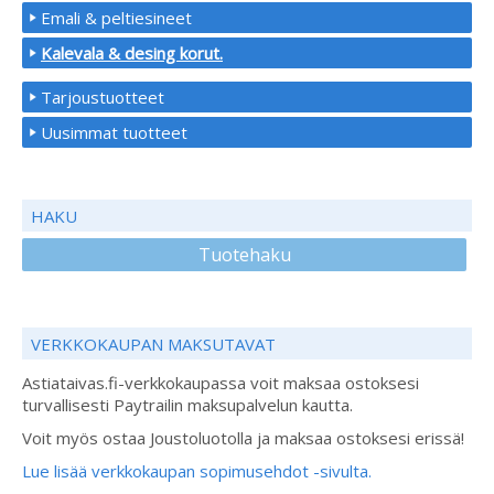
Emali & peltiesineet
Kalevala & desing korut.
Tarjoustuotteet
Uusimmat tuotteet
HAKU
Tuotehaku
VERKKOKAUPAN MAKSUTAVAT
Astiataivas.fi-verkkokaupassa voit maksaa ostoksesi
turvallisesti Paytrailin maksupalvelun kautta.
Voit myös ostaa Joustoluotolla ja maksaa ostoksesi erissä!
Lue lisää verkkokaupan sopimusehdot -sivulta.