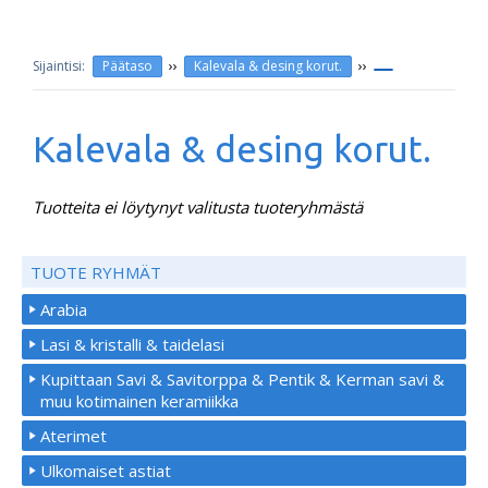
››
››
Päätaso
Kalevala & desing korut.
Kalevala & desing korut.
Tuotteita ei löytynyt valitusta tuoteryhmästä
TUOTE RYHMÄT
Arabia
Lasi & kristalli & taidelasi
Kupittaan Savi & Savitorppa & Pentik & Kerman savi &
muu kotimainen keramiikka
Aterimet
Ulkomaiset astiat