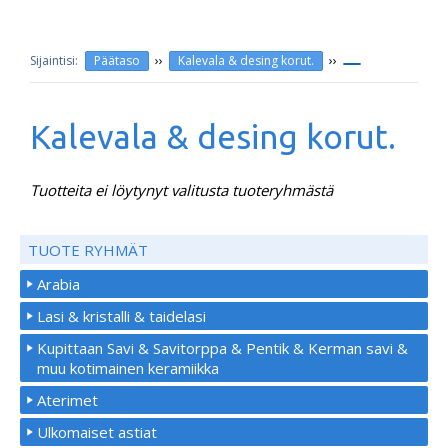
››
››
Päätaso
Kalevala & desing korut.
Kalevala & desing korut.
Tuotteita ei löytynyt valitusta tuoteryhmästä
TUOTE RYHMÄT
Arabia
Lasi & kristalli & taidelasi
Kupittaan Savi & Savitorppa & Pentik & Kerman savi &
muu kotimainen keramiikka
Aterimet
Ulkomaiset astiat