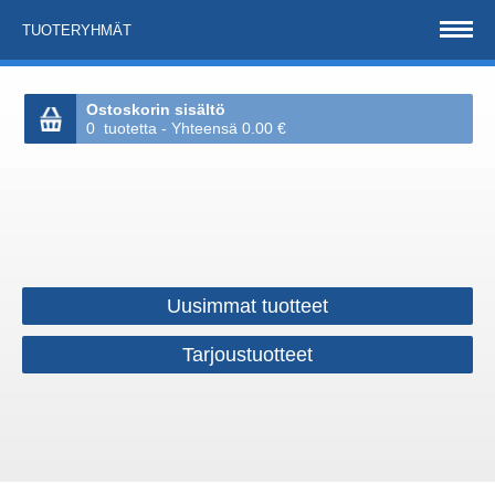
TUOTERYHMÄT
Ostoskorin sisältö
0 tuotetta - Yhteensä 0.00 €
Uusimmat tuotteet
Tarjoustuotteet