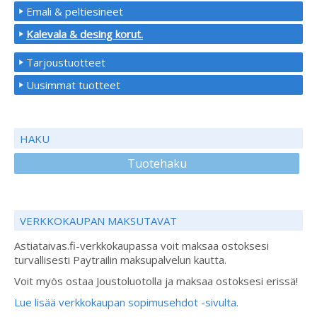
Emali & peltiesineet
Kalevala & desing korut.
Tarjoustuotteet
Uusimmat tuotteet
HAKU
Tuotehaku
VERKKOKAUPAN MAKSUTAVAT
Astiataivas.fi-verkkokaupassa voit maksaa ostoksesi
turvallisesti Paytrailin maksupalvelun kautta.
Voit myös ostaa Joustoluotolla ja maksaa ostoksesi erissä!
Lue lisää verkkokaupan sopimusehdot -sivulta.