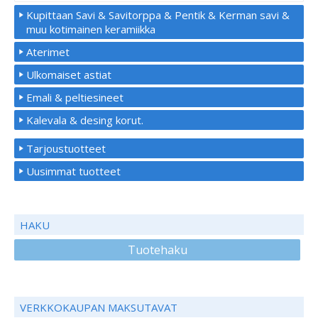
Kupittaan Savi & Savitorppa & Pentik & Kerman savi &
muu kotimainen keramiikka
Aterimet
Ulkomaiset astiat
Emali & peltiesineet
Kalevala & desing korut.
Tarjoustuotteet
Uusimmat tuotteet
HAKU
Tuotehaku
VERKKOKAUPAN MAKSUTAVAT