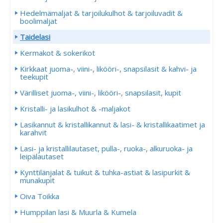
Hedelmämaljat & tarjoilukulhot & tarjoiluvadit &
boolimaljat
Taidelasi
Kermakot & sokerikot
Kirkkaat juoma-, viini-, likööri-, snapsilasit & kahvi- ja
teekupit
Värilliset juoma-, viini-, likööri-, snapsilasit, kupit
Kristalli- ja lasikulhot & -maljakot
Lasikannut & kristallikannut & lasi- & kristallikaatimet ja
karahvit
Lasi- ja kristallilautaset, pulla-, ruoka-, alkuruoka- ja
leipälautaset
Kynttilänjalat & tuikut & tuhka-astiat & lasipurkit &
munakupit
Oiva Toikka
Humppilan lasi & Muurla & Kumela