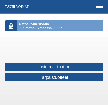
TUOTERYHMÄT
Ostoskorin sisältö
0 tuotetta - Yhteensä 0.00 €
Uusimmat tuotteet
Tarjoustuotteet