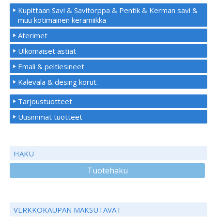
Kupittaan Savi & Savitorppa & Pentik & Kerman savi &
muu kotimainen keramiikka
Aterimet
Ulkomaiset astiat
Emali & peltiesineet
Kalevala & desing korut.
Tarjoustuotteet
Uusimmat tuotteet
HAKU
Tuotehaku
VERKKOKAUPAN MAKSUTAVAT