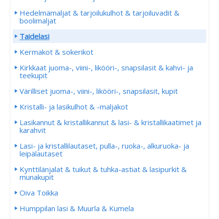
Hedelmämaljat & tarjoilukulhot & tarjoiluvadit &
boolimaljat
Taidelasi
Kermakot & sokerikot
Kirkkaat juoma-, viini-, likööri-, snapsilasit & kahvi- ja
teekupit
Värilliset juoma-, viini-, likööri-, snapsilasit, kupit
Kristalli- ja lasikulhot & -maljakot
Lasikannut & kristallikannut & lasi- & kristallikaatimet ja
karahvit
Lasi- ja kristallilautaset, pulla-, ruoka-, alkuruoka- ja
leipälautaset
Kynttilänjalat & tuikut & tuhka-astiat & lasipurkit &
munakupit
Oiva Toikka
Humppilan lasi & Muurla & Kumela