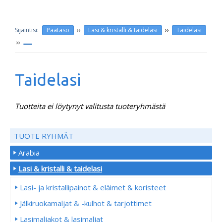
››
››
Päätaso
Lasi & kristalli & taidelasi
Taidelasi
››
Taidelasi
Tuotteita ei löytynyt valitusta tuoteryhmästä
TUOTE RYHMÄT
Arabia
Lasi & kristalli & taidelasi
Lasi- ja kristallipainot & eläimet & koristeet
Jälkiruokamaljat & -kulhot & tarjottimet
Lasimaljakot & lasimaljat