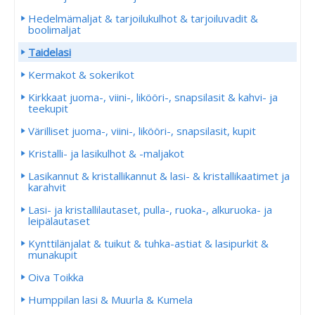
Hedelmämaljat & tarjoilukulhot & tarjoiluvadit &
boolimaljat
Taidelasi
Kermakot & sokerikot
Kirkkaat juoma-, viini-, likööri-, snapsilasit & kahvi- ja
teekupit
Värilliset juoma-, viini-, likööri-, snapsilasit, kupit
Kristalli- ja lasikulhot & -maljakot
Lasikannut & kristallikannut & lasi- & kristallikaatimet ja
karahvit
Lasi- ja kristallilautaset, pulla-, ruoka-, alkuruoka- ja
leipälautaset
Kynttilänjalat & tuikut & tuhka-astiat & lasipurkit &
munakupit
Oiva Toikka
Humppilan lasi & Muurla & Kumela