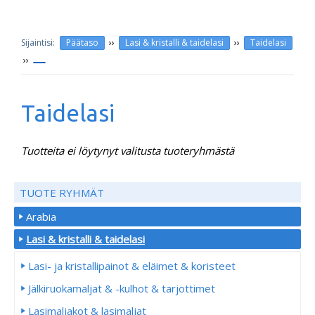
››
››
Päätaso
Lasi & kristalli & taidelasi
Taidelasi
››
Taidelasi
Tuotteita ei löytynyt valitusta tuoteryhmästä
TUOTE RYHMÄT
Arabia
Lasi & kristalli & taidelasi
Lasi- ja kristallipainot & eläimet & koristeet
Jälkiruokamaljat & -kulhot & tarjottimet
Lasimaljakot & lasimaljat