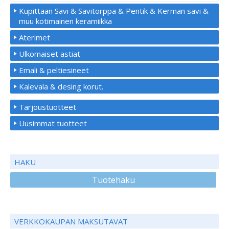
Kupittaan Savi & Savitorppa & Pentik & Kerman savi &
muu kotimainen keramiikka
Aterimet
Ulkomaiset astiat
Emali & peltiesineet
Kalevala & desing korut.
Tarjoustuotteet
Uusimmat tuotteet
HAKU
Tuotehaku
VERKKOKAUPAN MAKSUTAVAT