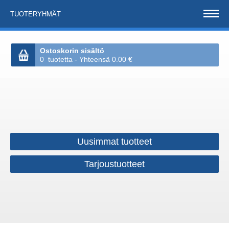
TUOTERYHMÄT
Ostoskorin sisältö
0 tuotetta - Yhteensä 0.00 €
Uusimmat tuotteet
Tarjoustuotteet