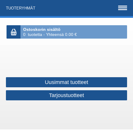
TUOTERYHMÄT
Ostoskorin sisältö
0 tuotetta - Yhteensä 0.00 €
Uusimmat tuotteet
Tarjoustuotteet