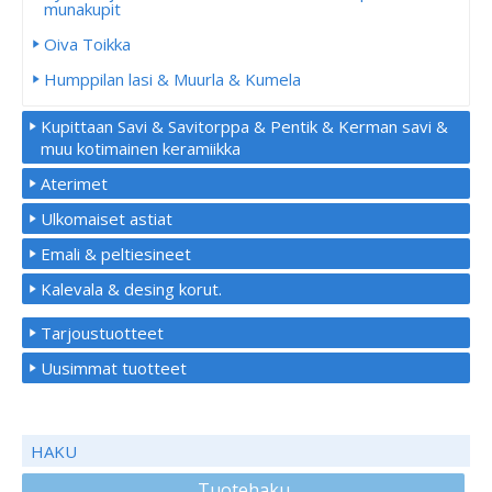
munakupit
Oiva Toikka
Humppilan lasi & Muurla & Kumela
Kupittaan Savi & Savitorppa & Pentik & Kerman savi &
muu kotimainen keramiikka
Aterimet
Ulkomaiset astiat
Emali & peltiesineet
Kalevala & desing korut.
Tarjoustuotteet
Uusimmat tuotteet
HAKU
Tuotehaku