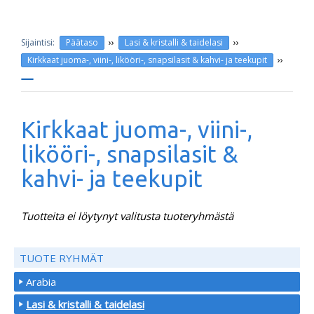
››
››
Päätaso
Lasi & kristalli & taidelasi
››
Kirkkaat juoma-, viini-, likööri-, snapsilasit & kahvi- ja teekupit
Kirkkaat juoma-, viini-,
likööri-, snapsilasit &
kahvi- ja teekupit
Tuotteita ei löytynyt valitusta tuoteryhmästä
TUOTE RYHMÄT
Arabia
Lasi & kristalli & taidelasi