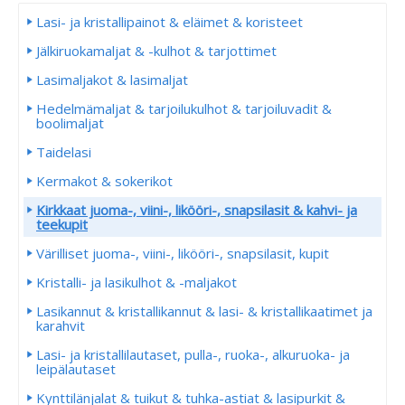
Lasi- ja kristallipainot & eläimet & koristeet
Jälkiruokamaljat & -kulhot & tarjottimet
Lasimaljakot & lasimaljat
Hedelmämaljat & tarjoilukulhot & tarjoiluvadit &
boolimaljat
Taidelasi
Kermakot & sokerikot
Kirkkaat juoma-, viini-, likööri-, snapsilasit & kahvi- ja
teekupit
Värilliset juoma-, viini-, likööri-, snapsilasit, kupit
Kristalli- ja lasikulhot & -maljakot
Lasikannut & kristallikannut & lasi- & kristallikaatimet ja
karahvit
Lasi- ja kristallilautaset, pulla-, ruoka-, alkuruoka- ja
leipälautaset
Kynttilänjalat & tuikut & tuhka-astiat & lasipurkit &