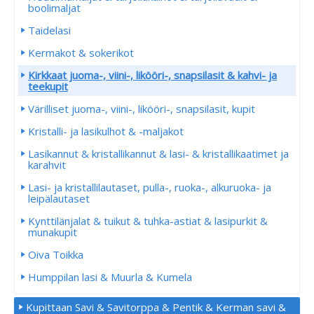
boolimaljat
Taidelasi
Kermakot & sokerikot
Kirkkaat juoma-, viini-, likööri-, snapsilasit & kahvi- ja
teekupit
Värilliset juoma-, viini-, likööri-, snapsilasit, kupit
Kristalli- ja lasikulhot & -maljakot
Lasikannut & kristallikannut & lasi- & kristallikaatimet ja
karahvit
Lasi- ja kristallilautaset, pulla-, ruoka-, alkuruoka- ja
leipälautaset
Kynttilänjalat & tuikut & tuhka-astiat & lasipurkit &
munakupit
Oiva Toikka
Humppilan lasi & Muurla & Kumela
Kupittaan Savi & Savitorppa & Pentik & Kerman savi &