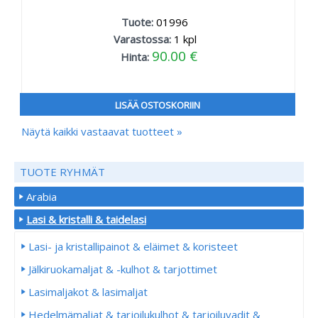
Tuote:
01996
Varastossa:
1
kpl
90.00 €
Hinta:
LISÄÄ OSTOSKORIIN
Näytä kaikki vastaavat tuotteet »
TUOTE RYHMÄT
Arabia
Lasi & kristalli & taidelasi
Lasi- ja kristallipainot & eläimet & koristeet
Jälkiruokamaljat & -kulhot & tarjottimet
Lasimaljakot & lasimaljat
Hedelmämaljat & tarjoilukulhot & tarjoiluvadit &