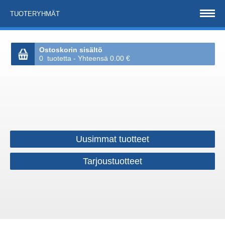
TUOTERYHMÄT
Ostoskorin sisältö
0 tuotetta - Yhteensä 0.00 €
Uusimmat tuotteet
Tarjoustuotteet