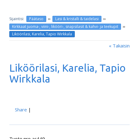
››
››
Päätaso
Lasi & kristalli & taidelasi
››
Kirkkaat juoma-, viini-, likööri-, snapsilasit & kahvi- ja teekupit
Liköörilasi, Karelia, Tapio Wirkkala
« Takaisin
Liköörilasi, Karelia, Tapio
Wirkkala
Share
|
Tuote nro ac449.