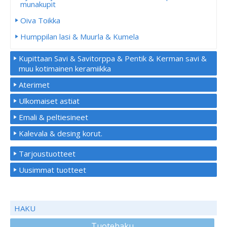
munakupit
Oiva Toikka
Humppilan lasi & Muurla & Kumela
Kupittaan Savi & Savitorppa & Pentik & Kerman savi &
muu kotimainen keramiikka
Aterimet
Ulkomaiset astiat
Emali & peltiesineet
Kalevala & desing korut.
Tarjoustuotteet
Uusimmat tuotteet
HAKU
Tuotehaku