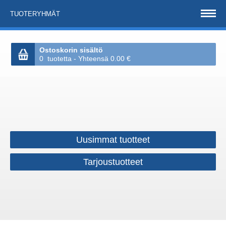
TUOTERYHMÄT
Ostoskorin sisältö
0 tuotetta - Yhteensä 0.00 €
Uusimmat tuotteet
Tarjoustuotteet