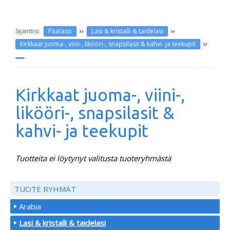
››
››
Päätaso
Lasi & kristalli & taidelasi
››
Kirkkaat juoma-, viini-, likööri-, snapsilasit & kahvi- ja teekupit
Kirkkaat juoma-, viini-,
likööri-, snapsilasit &
kahvi- ja teekupit
Tuotteita ei löytynyt valitusta tuoteryhmästä
TUOTE RYHMÄT
Arabia
Lasi & kristalli & taidelasi