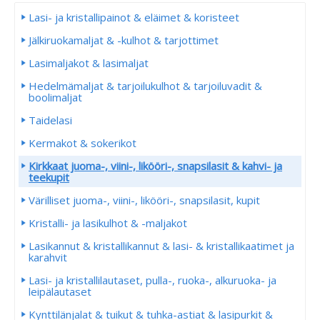
Lasi- ja kristallipainot & eläimet & koristeet
Jälkiruokamaljat & -kulhot & tarjottimet
Lasimaljakot & lasimaljat
Hedelmämaljat & tarjoilukulhot & tarjoiluvadit &
boolimaljat
Taidelasi
Kermakot & sokerikot
Kirkkaat juoma-, viini-, likööri-, snapsilasit & kahvi- ja
teekupit
Värilliset juoma-, viini-, likööri-, snapsilasit, kupit
Kristalli- ja lasikulhot & -maljakot
Lasikannut & kristallikannut & lasi- & kristallikaatimet ja
karahvit
Lasi- ja kristallilautaset, pulla-, ruoka-, alkuruoka- ja
leipälautaset
Kynttilänjalat & tuikut & tuhka-astiat & lasipurkit &