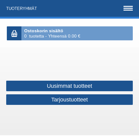
TUOTERYHMÄT
Ostoskorin sisältö
0 tuotetta - Yhteensä 0.00 €
Uusimmat tuotteet
Tarjoustuotteet