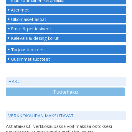
muu kotimainen keramiikka
Aterimet
Ulkomaiset astiat
Emali & peltiesineet
Kalevala & desing korut.
Tarjoustuotteet
Uusimmat tuotteet
HAKU
Tuotehaku
VERKKOKAUPAN MAKSUTAVAT
Astiataivas.fi-verkkokaupassa voit maksaa ostoksesi
turvallisesti Paytrailin maksupalvelun kautta.