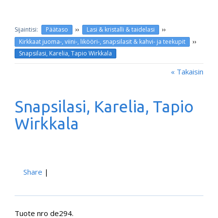
››
››
Päätaso
Lasi & kristalli & taidelasi
››
Kirkkaat juoma-, viini-, likööri-, snapsilasit & kahvi- ja teekupit
Snapsilasi, Karelia, Tapio Wirkkala
« Takaisin
Snapsilasi, Karelia, Tapio
Wirkkala
Share
|
Tuote nro de294.