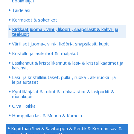
boolimaljat
Taidelasi
Kermakot & sokerikot
Kirkkaat juoma-, viini-, likööri-, snapsilasit & kahvi- ja
teekupit
Värilliset juoma-, viini-, likööri-, snapsilasit, kupit
Kristalli- ja lasikulhot & -maljakot
Lasikannut & kristallikannut & lasi- & kristallikaatimet ja
karahvit
Lasi- ja kristallilautaset, pulla-, ruoka-, alkuruoka- ja
leipälautaset
Kynttilänjalat & tuikut & tuhka-astiat & lasipurkit &
munakupit
Oiva Toikka
Humppilan lasi & Muurla & Kumela
Kupittaan Savi & Savitorppa & Pentik & Kerman savi &