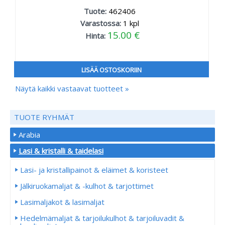
Tuote:
462406
Varastossa:
1
kpl
15.00 €
Hinta:
LISÄÄ OSTOSKORIIN
Näytä kaikki vastaavat tuotteet »
TUOTE RYHMÄT
Arabia
Lasi & kristalli & taidelasi
Lasi- ja kristallipainot & eläimet & koristeet
Jälkiruokamaljat & -kulhot & tarjottimet
Lasimaljakot & lasimaljat
Hedelmämaljat & tarjoilukulhot & tarjoiluvadit &