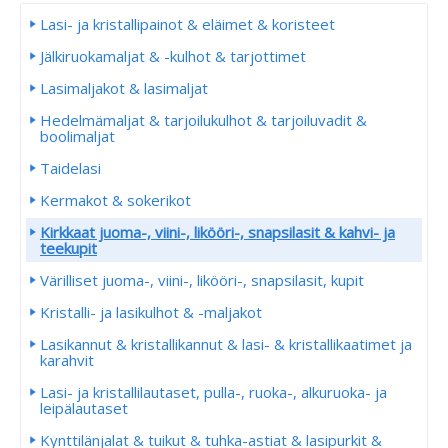
Lasi- ja kristallipainot & eläimet & koristeet
Jälkiruokamaljat & -kulhot & tarjottimet
Lasimaljakot & lasimaljat
Hedelmämaljat & tarjoilukulhot & tarjoiluvadit &
boolimaljat
Taidelasi
Kermakot & sokerikot
Kirkkaat juoma-, viini-, likööri-, snapsilasit & kahvi- ja
teekupit
Värilliset juoma-, viini-, likööri-, snapsilasit, kupit
Kristalli- ja lasikulhot & -maljakot
Lasikannut & kristallikannut & lasi- & kristallikaatimet ja
karahvit
Lasi- ja kristallilautaset, pulla-, ruoka-, alkuruoka- ja
leipälautaset
Kynttilänjalat & tuikut & tuhka-astiat & lasipurkit &