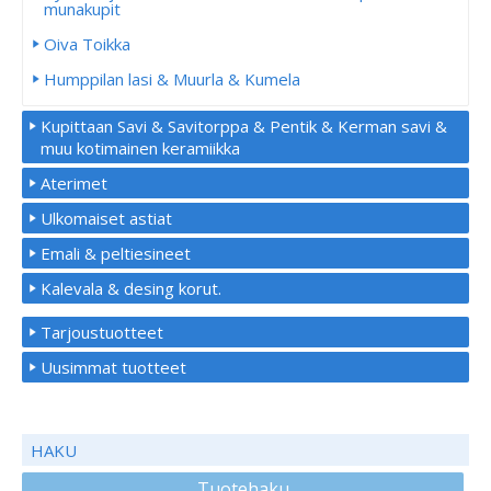
munakupit
Oiva Toikka
Humppilan lasi & Muurla & Kumela
Kupittaan Savi & Savitorppa & Pentik & Kerman savi &
muu kotimainen keramiikka
Aterimet
Ulkomaiset astiat
Emali & peltiesineet
Kalevala & desing korut.
Tarjoustuotteet
Uusimmat tuotteet
HAKU
Tuotehaku