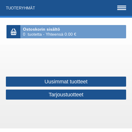
TUOTERYHMÄT
Ostoskorin sisältö
0 tuotetta - Yhteensä 0.00 €
Uusimmat tuotteet
Tarjoustuotteet