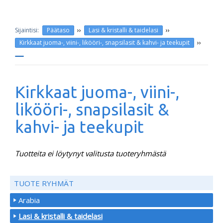
››
››
Päätaso
Lasi & kristalli & taidelasi
››
Kirkkaat juoma-, viini-, likööri-, snapsilasit & kahvi- ja teekupit
Kirkkaat juoma-, viini-,
likööri-, snapsilasit &
kahvi- ja teekupit
Tuotteita ei löytynyt valitusta tuoteryhmästä
TUOTE RYHMÄT
Arabia
Lasi & kristalli & taidelasi