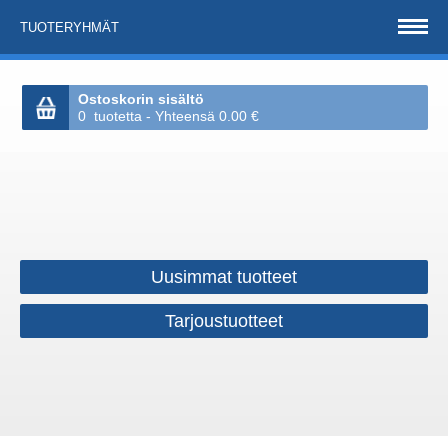
TUOTERYHMÄT
Ostoskorin sisältö
0 tuotetta - Yhteensä 0.00 €
Uusimmat tuotteet
Tarjoustuotteet