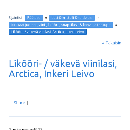
››
››
Päätaso
Lasi & kristalli & taidelasi
››
Kirkkaat juoma-, viini-, likööri-, snapsilasit & kahvi- ja teekupit
Likööri- / väkevä viinilasi, Arctica, Inkeri Leivo
« Takaisin
Likööri- / väkevä viinilasi,
Arctica, Inkeri Leivo
Share
|
Tuote nro ad073.