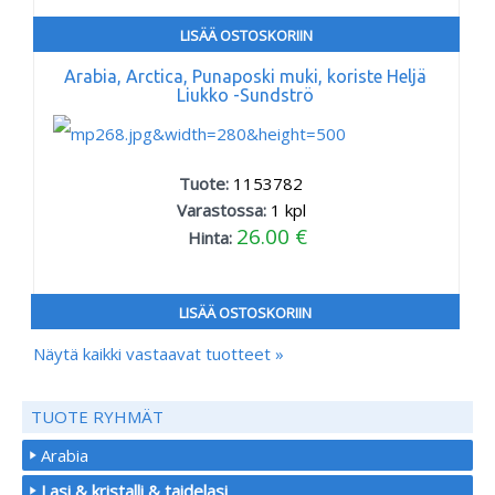
LISÄÄ OSTOSKORIIN
Arabia, Arctica, Punaposki muki, koriste Heljä
Liukko -Sundströ
Tuote:
1153782
Varastossa:
1
kpl
26.00 €
Hinta:
LISÄÄ OSTOSKORIIN
Näytä kaikki vastaavat tuotteet »
TUOTE RYHMÄT
Arabia
Lasi & kristalli & taidelasi