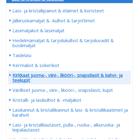
Lasi- ja kristallipainot & eläimet & koristeet
Jälkiruokamaljat & -kulhot & tarjottimet
Lasimaljakot & lasimaljat
Hedelmämaljat & tarjoilukulhot & tarjoiluvadit &
boolimaljat
Taidelasi
Kermakot & sokerikot
Kirkkaat juoma-, viini-, likööri-, snapsilasit & kahvi- ja
teekupit
Värilliset juoma-, viini-, likööri-, snapsilasit, kupit
Kristalli- ja lasikulhot & -maljakot
Lasikannut & kristallikannut & lasi- & kristallikaatimet ja
karahvit
Lasi- ja kristallilautaset, pulla-, ruoka-, alkuruoka- ja
leipälautaset