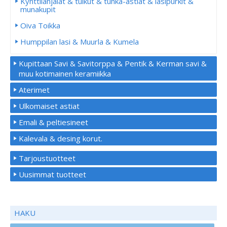
Kynttilänjalat & tuikut & tuhka-astiat & lasipurkit &
munakupit
Oiva Toikka
Humppilan lasi & Muurla & Kumela
Kupittaan Savi & Savitorppa & Pentik & Kerman savi &
muu kotimainen keramiikka
Aterimet
Ulkomaiset astiat
Emali & peltiesineet
Kalevala & desing korut.
Tarjoustuotteet
Uusimmat tuotteet
HAKU