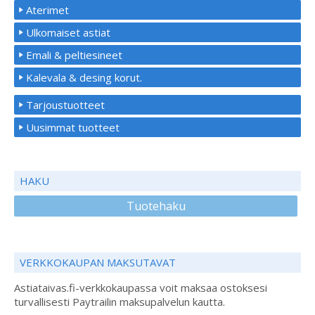
Aterimet
Ulkomaiset astiat
Emali & peltiesineet
Kalevala & desing korut.
Tarjoustuotteet
Uusimmat tuotteet
HAKU
Tuotehaku
VERKKOKAUPAN MAKSUTAVAT
Astiataivas.fi-verkkokaupassa voit maksaa ostoksesi
turvallisesti Paytrailin maksupalvelun kautta.