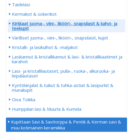
Taidelasi
Kermakot & sokerikot
Kirkkaat juoma-, viini-, likööri-, snapsilasit & kahvi- ja
teekupit
Värilliset juoma-, viini-, likööri-, snapsilasit, kupit
Kristalli- ja lasikulhot & -maljakot
Lasikannut & kristallikannut & lasi- & kristallikaatimet ja
karahvit
Lasi- ja kristallilautaset, pulla-, ruoka-, alkuruoka- ja
leipälautaset
Kynttilänjalat & tuikut & tuhka-astiat & lasipurkit &
munakupit
Oiva Toikka
Humppilan lasi & Muurla & Kumela
Kupittaan Savi & Savitorppa & Pentik & Kerman savi &
muu kotimainen keramiikka