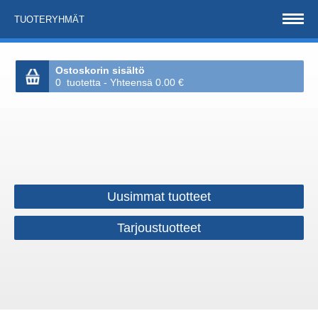
TUOTERYHMÄT
Ostoskorin sisältö
0 tuotetta - Yhteensä 0.00 €
Uusimmat tuotteet
Tarjoustuotteet