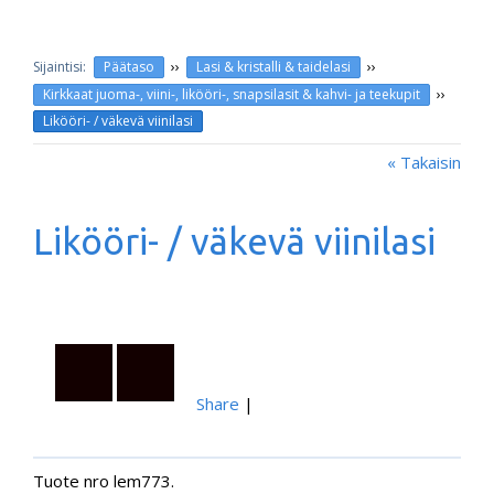
››
››
Päätaso
Lasi & kristalli & taidelasi
››
Kirkkaat juoma-, viini-, likööri-, snapsilasit & kahvi- ja teekupit
Likööri- / väkevä viinilasi
« Takaisin
Likööri- / väkevä viinilasi
Share
|
Tuote nro lem773.