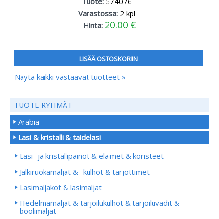
Tuote:
574076
Varastossa:
2
kpl
20.00 €
Hinta:
LISÄÄ OSTOSKORIIN
Näytä kaikki vastaavat tuotteet »
TUOTE RYHMÄT
Arabia
Lasi & kristalli & taidelasi
Lasi- ja kristallipainot & eläimet & koristeet
Jälkiruokamaljat & -kulhot & tarjottimet
Lasimaljakot & lasimaljat
Hedelmämaljat & tarjoilukulhot & tarjoiluvadit &
boolimaljat