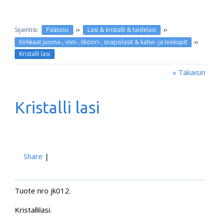
››
››
Päätaso
Lasi & kristalli & taidelasi
››
Kirkkaat juoma-, viini-, likööri-, snapsilasit & kahvi- ja teekupit
Kristalli lasi
« Takaisin
Kristalli lasi
Share
|
Tuote nro jk012.
Kristallilasi.