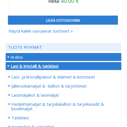
40.00 €
Hinta:
LISÄÄ OSTOSKORIIN
Näytä kaikki vastaavat tuotteet »
TUOTE RYHMÄT
Arabia
Lasi & kristalli & taidelasi
Lasi- ja kristallipainot & eläimet & koristeet
Jälkiruokamaljat & -kulhot & tarjottimet
Lasimaljakot & lasimaljat
Hedelmämaljat & tarjoilukulhot & tarjoiluvadit &
boolimaljat
Taidelasi
Kermakot & sokerikot