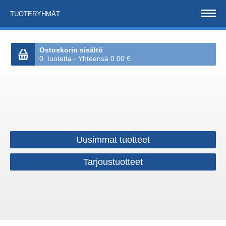
TUOTERYHMÄT
Ostoskorin sisältö
0 tuotetta - Yhteensä 0.00 €
Uusimmat tuotteet
Tarjoustuotteet