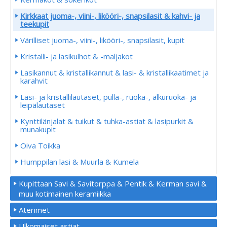
Kirkkaat juoma-, viini-, likööri-, snapsilasit & kahvi- ja
teekupit
Värilliset juoma-, viini-, likööri-, snapsilasit, kupit
Kristalli- ja lasikulhot & -maljakot
Lasikannut & kristallikannut & lasi- & kristallikaatimet ja
karahvit
Lasi- ja kristallilautaset, pulla-, ruoka-, alkuruoka- ja
leipälautaset
Kynttilänjalat & tuikut & tuhka-astiat & lasipurkit &
munakupit
Oiva Toikka
Humppilan lasi & Muurla & Kumela
Kupittaan Savi & Savitorppa & Pentik & Kerman savi &
muu kotimainen keramiikka
Aterimet
Ulkomaiset astiat