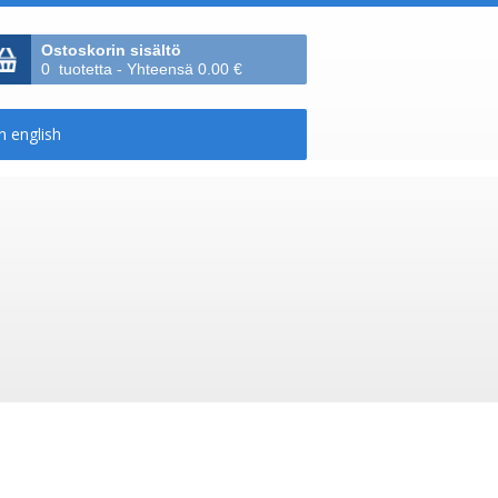
Ostoskorin sisältö
0 tuotetta - Yhteensä 0.00 €