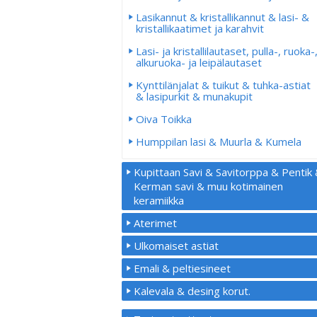
Lasikannut & kristallikannut & lasi- &
kristallikaatimet ja karahvit
Lasi- ja kristallilautaset, pulla-, ruoka-
alkuruoka- ja leipälautaset
Kynttilänjalat & tuikut & tuhka-astiat
& lasipurkit & munakupit
Oiva Toikka
Humppilan lasi & Muurla & Kumela
Kupittaan Savi & Savitorppa & Pentik
Kerman savi & muu kotimainen
keramiikka
Aterimet
Ulkomaiset astiat
Emali & peltiesineet
Kalevala & desing korut.