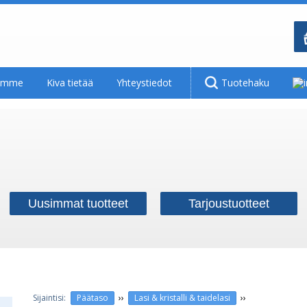
tamme
Kiva tietää
Yhteystiedot
Tuotehaku
Uusimmat tuotteet
Tarjoustuotteet
››
››
Päätaso
Lasi & kristalli & taidelasi