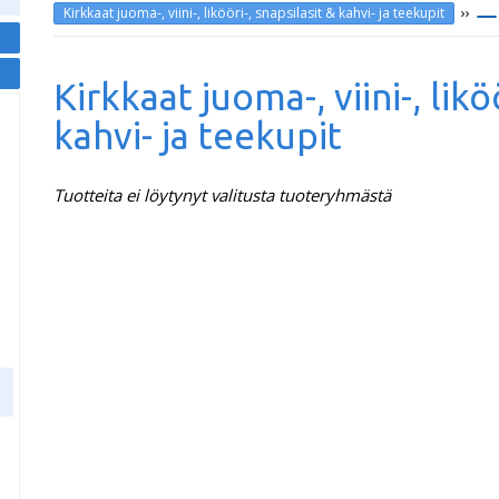
››
Kirkkaat juoma-, viini-, likööri-, snapsilasit & kahvi- ja teekupit
Kirkkaat juoma-, viini-, likö
kahvi- ja teekupit
Tuotteita ei löytynyt valitusta tuoteryhmästä