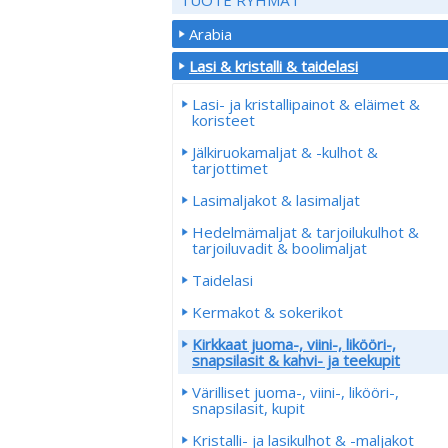
Arabia
Lasi & kristalli & taidelasi
Lasi- ja kristallipainot & eläimet &
koristeet
Jälkiruokamaljat & -kulhot &
tarjottimet
Lasimaljakot & lasimaljat
Hedelmämaljat & tarjoilukulhot &
tarjoiluvadit & boolimaljat
Taidelasi
Kermakot & sokerikot
Kirkkaat juoma-, viini-, likööri-,
snapsilasit & kahvi- ja teekupit
Värilliset juoma-, viini-, likööri-,
snapsilasit, kupit
Kristalli- ja lasikulhot & -maljakot