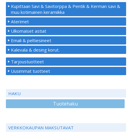
Kupittaan Savi & Savitorppa & Pentik & Kerman savi &
muu kotimainen keramiikka
Aterimet
Ulkomaiset astiat
Emali & peltiesineet
Kalevala & desing korut.
Tarjoustuotteet
Uusimmat tuotteet
HAKU
Tuotehaku
VERKKOKAUPAN MAKSUTAVAT