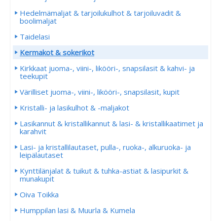
Hedelmämaljat & tarjoilukulhot & tarjoiluvadit &
boolimaljat
Taidelasi
Kermakot & sokerikot
Kirkkaat juoma-, viini-, likööri-, snapsilasit & kahvi- ja
teekupit
Värilliset juoma-, viini-, likööri-, snapsilasit, kupit
Kristalli- ja lasikulhot & -maljakot
Lasikannut & kristallikannut & lasi- & kristallikaatimet ja
karahvit
Lasi- ja kristallilautaset, pulla-, ruoka-, alkuruoka- ja
leipälautaset
Kynttilänjalat & tuikut & tuhka-astiat & lasipurkit &
munakupit
Oiva Toikka
Humppilan lasi & Muurla & Kumela