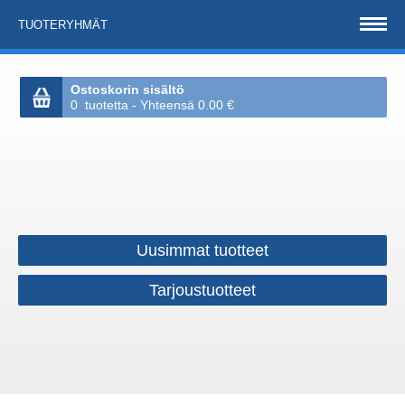
TUOTERYHMÄT
Ostoskorin sisältö
0 tuotetta - Yhteensä 0.00 €
Uusimmat tuotteet
Tarjoustuotteet