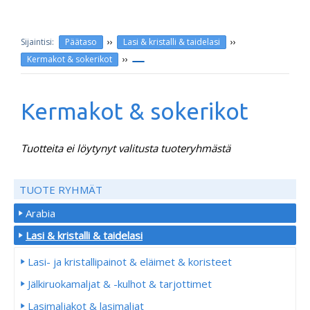
››
››
Päätaso
Lasi & kristalli & taidelasi
››
Kermakot & sokerikot
Kermakot & sokerikot
Tuotteita ei löytynyt valitusta tuoteryhmästä
TUOTE RYHMÄT
Arabia
Lasi & kristalli & taidelasi
Lasi- ja kristallipainot & eläimet & koristeet
Jälkiruokamaljat & -kulhot & tarjottimet
Lasimaljakot & lasimaljat