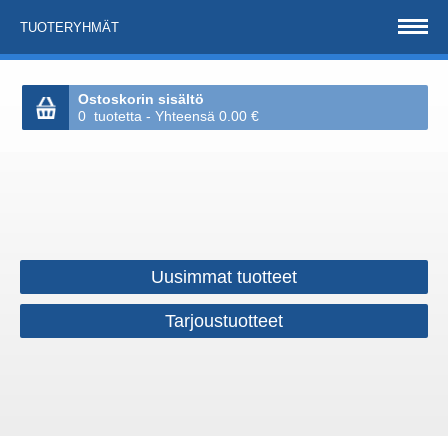
TUOTERYHMÄT
Ostoskorin sisältö
0 tuotetta - Yhteensä 0.00 €
Uusimmat tuotteet
Tarjoustuotteet