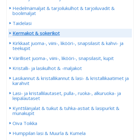
Hedelmämaljat & tarjoilukulhot & tarjoiluvadit &
boolimaljat
Taidelasi
Kermakot & sokerikot
Kirkkaat juoma-, viini-, likööri-, snapsilasit & kahvi- ja
teekupit
Värilliset juoma-, viini-, likööri-, snapsilasit, kupit
Kristalli- ja lasikulhot & -maljakot
Lasikannut & kristallikannut & lasi- & kristallikaatimet ja
karahvit
Lasi- ja kristallilautaset, pulla-, ruoka-, alkuruoka- ja
leipälautaset
Kynttilänjalat & tuikut & tuhka-astiat & lasipurkit &
munakupit
Oiva Toikka
Humppilan lasi & Muurla & Kumela