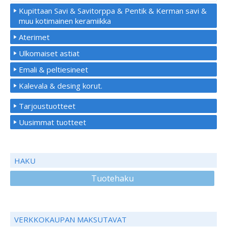
Kupittaan Savi & Savitorppa & Pentik & Kerman savi &
muu kotimainen keramiikka
Aterimet
Ulkomaiset astiat
Emali & peltiesineet
Kalevala & desing korut.
Tarjoustuotteet
Uusimmat tuotteet
HAKU
Tuotehaku
VERKKOKAUPAN MAKSUTAVAT