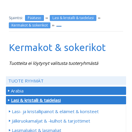
››
››
Päätaso
Lasi & kristalli & taidelasi
››
Kermakot & sokerikot
Kermakot & sokerikot
Tuotteita ei löytynyt valitusta tuoteryhmästä
TUOTE RYHMÄT
Arabia
Lasi & kristalli & taidelasi
Lasi- ja kristallipainot & eläimet & koristeet
Jälkiruokamaljat & -kulhot & tarjottimet
Lasimaljakot & lasimaljat