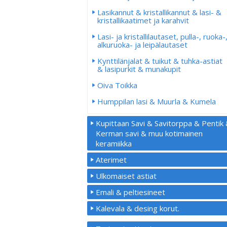
Lasikannut & kristallikannut & lasi- &
kristallikaatimet ja karahvit
Lasi- ja kristallilautaset, pulla-, ruoka-
alkuruoka- ja leipälautaset
Kynttilänjalat & tuikut & tuhka-astiat
& lasipurkit & munakupit
Oiva Toikka
Humppilan lasi & Muurla & Kumela
Kupittaan Savi & Savitorppa & Pentik
Kerman savi & muu kotimainen
keramiikka
Aterimet
Ulkomaiset astiat
Emali & peltiesineet
Kalevala & desing korut.