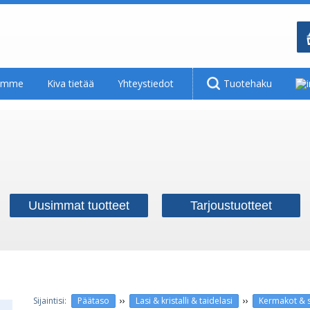
tamme
Kiva tietää
Yhteystiedot
Tuotehaku
Uusimmat tuotteet
Tarjoustuotteet
››
››
Päätaso
Lasi & kristalli & taidelasi
Kermakot & s