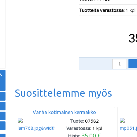
Tuotteita varastossa:
1 kpl
,
3
 &
Suosittelemme myös
Vanha kotimainen kermakko
Tuote:
07582
Varastossa:
1
kpl
35.00 €
Hinta: