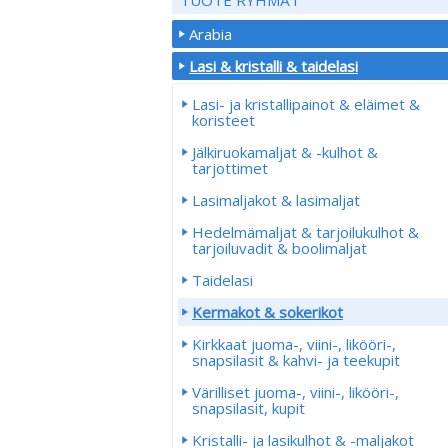
Arabia
Lasi & kristalli & taidelasi
Lasi- ja kristallipainot & eläimet &
koristeet
Jälkiruokamaljat & -kulhot &
tarjottimet
Lasimaljakot & lasimaljat
Hedelmämaljat & tarjoilukulhot &
tarjoiluvadit & boolimaljat
Taidelasi
Kermakot & sokerikot
Kirkkaat juoma-, viini-, likööri-,
snapsilasit & kahvi- ja teekupit
Värilliset juoma-, viini-, likööri-,
snapsilasit, kupit
Kristalli- ja lasikulhot & -maljakot