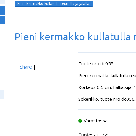
Pieni kermakko kullatulla reunalla ja jalalla.
Pieni kermakko kullatulla re
Tuote nro dc055.
Share
|
Pieni kermakko kullatulla reuna
Korkeus 6,5 cm, halkaisija 7
Sokerikko, tuote nro dc056.
Varastossa
Tuote:
711729