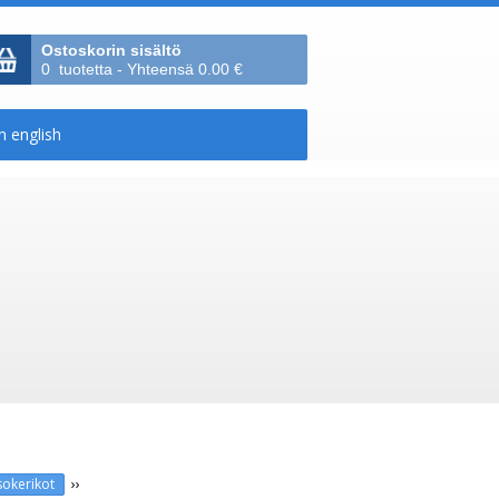
Ostoskorin sisältö
0 tuotetta - Yhteensä 0.00 €
››
okerikot