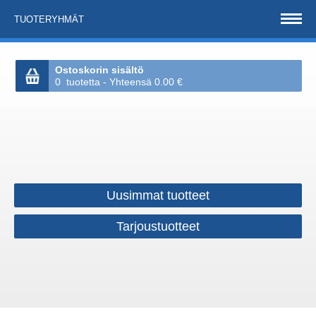
TUOTERYHMÄT
Ostoskorin sisältö
0 tuotetta - Yhteensä 0.00 €
Uusimmat tuotteet
Tarjoustuotteet