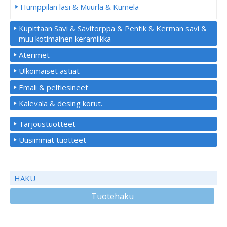
Humppilan lasi & Muurla & Kumela
Kupittaan Savi & Savitorppa & Pentik & Kerman savi &
muu kotimainen keramiikka
Aterimet
Ulkomaiset astiat
Emali & peltiesineet
Kalevala & desing korut.
Tarjoustuotteet
Uusimmat tuotteet
HAKU
Tuotehaku