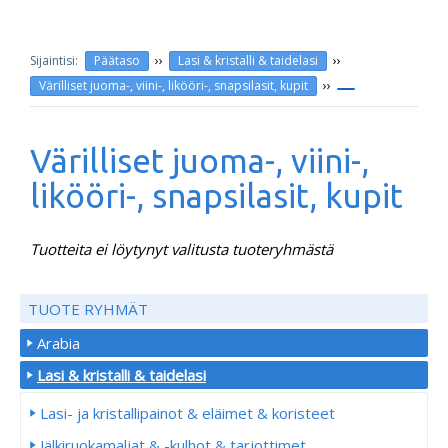
››
››
Päätaso
Lasi & kristalli & taidelasi
››
Värilliset juoma-, viini-, likööri-, snapsilasit, kupit
Värilliset juoma-, viini-,
likööri-, snapsilasit, kupit
Tuotteita ei löytynyt valitusta tuoteryhmästä
TUOTE RYHMÄT
Arabia
Lasi & kristalli & taidelasi
Lasi- ja kristallipainot & eläimet & koristeet
Jälkiruokamaljat & -kulhot & tarjottimet