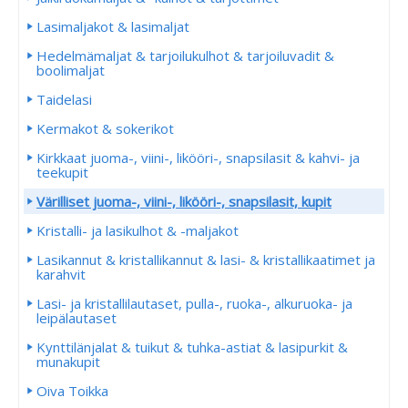
Lasimaljakot & lasimaljat
Hedelmämaljat & tarjoilukulhot & tarjoiluvadit &
boolimaljat
Taidelasi
Kermakot & sokerikot
Kirkkaat juoma-, viini-, likööri-, snapsilasit & kahvi- ja
teekupit
Värilliset juoma-, viini-, likööri-, snapsilasit, kupit
Kristalli- ja lasikulhot & -maljakot
Lasikannut & kristallikannut & lasi- & kristallikaatimet ja
karahvit
Lasi- ja kristallilautaset, pulla-, ruoka-, alkuruoka- ja
leipälautaset
Kynttilänjalat & tuikut & tuhka-astiat & lasipurkit &
munakupit
Oiva Toikka