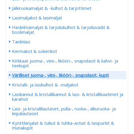
Jälkiruokamaljat & -kulhot & tarjottimet
Lasimaljakot & lasimaljat
Hedelmämaljat & tarjoilukulhot & tarjoiluvadit &
boolimaljat
Taidelasi
Kermakot & sokerikot
Kirkkaat juoma-, viini-, likööri-, snapsilasit & kahvi- ja
teekupit
Värilliset juoma-, viini-, likööri-, snapsilasit, kupit
Kristalli- ja lasikulhot & -maljakot
Lasikannut & kristallikannut & lasi- & kristallikaatimet ja
karahvit
Lasi- ja kristallilautaset, pulla-, ruoka-, alkuruoka- ja
leipälautaset
Kynttilänjalat & tuikut & tuhka-astiat & lasipurkit &
munakupit