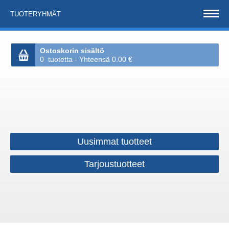
TUOTERYHMÄT
Ostoskorin sisältö
0 tuotetta - Yhteensä 0.00 €
Uusimmat tuotteet
Tarjoustuotteet