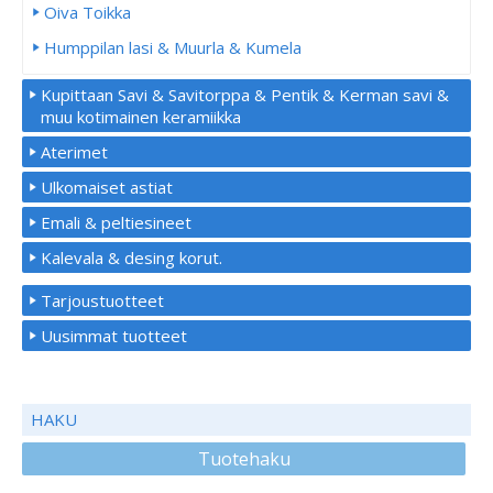
Oiva Toikka
Humppilan lasi & Muurla & Kumela
Kupittaan Savi & Savitorppa & Pentik & Kerman savi &
muu kotimainen keramiikka
Aterimet
Ulkomaiset astiat
Emali & peltiesineet
Kalevala & desing korut.
Tarjoustuotteet
Uusimmat tuotteet
HAKU
Tuotehaku