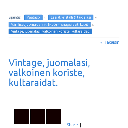
››
››
Päätaso
Lasi & kristalli & taidelasi
››
Värilliset juoma-, viini-, likööri-, snapsilasit, kupit
Vintage, juomalasi, valkoinen koriste, kultaraidat.
« Takaisin
Vintage, juomalasi,
valkoinen koriste,
kultaraidat.
Share
|