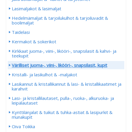
Lasimaljakot & lasimaljat
Hedelmämaljat & tarjoilukulhot & tarjoiluvadit &
boolimaljat
Taidelasi
Kermakot & sokerikot
Kirkkaat juoma-, viini-, likööri-, snapsilasit & kahvi- ja
teekupit
Värilliset juoma-, viini-, likööri-, snapsilasit, kupit
Kristalli- ja lasikulhot & -maljakot
Lasikannut & kristallikannut & lasi- & kristallikaatimet ja
karahvit
Lasi- ja kristallilautaset, pulla-, ruoka-, alkuruoka- ja
leipälautaset
Kynttilänjalat & tuikut & tuhka-astiat & lasipurkit &
munakupit
Oiva Toikka