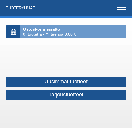
TUOTERYHMÄT
Ostoskorin sisältö
0 tuotetta - Yhteensä 0.00 €
Uusimmat tuotteet
Tarjoustuotteet