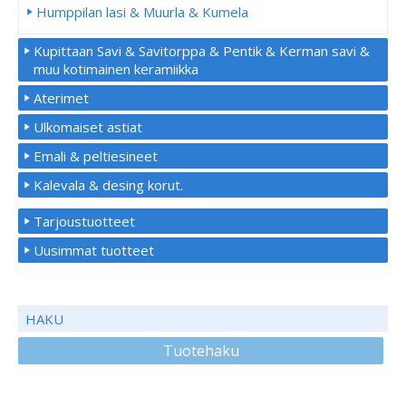
Humppilan lasi & Muurla & Kumela
Kupittaan Savi & Savitorppa & Pentik & Kerman savi &
muu kotimainen keramiikka
Aterimet
Ulkomaiset astiat
Emali & peltiesineet
Kalevala & desing korut.
Tarjoustuotteet
Uusimmat tuotteet
HAKU
Tuotehaku