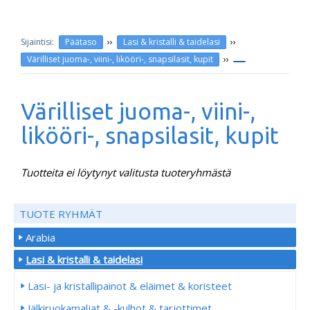
››
››
Päätaso
Lasi & kristalli & taidelasi
››
Värilliset juoma-, viini-, likööri-, snapsilasit, kupit
Värilliset juoma-, viini-,
likööri-, snapsilasit, kupit
Tuotteita ei löytynyt valitusta tuoteryhmästä
TUOTE RYHMÄT
Arabia
Lasi & kristalli & taidelasi
Lasi- ja kristallipainot & eläimet & koristeet
Jälkiruokamaljat & -kulhot & tarjottimet