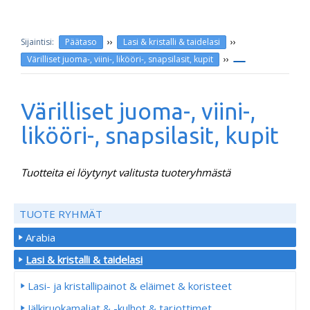
››
››
Päätaso
Lasi & kristalli & taidelasi
››
Värilliset juoma-, viini-, likööri-, snapsilasit, kupit
Värilliset juoma-, viini-,
likööri-, snapsilasit, kupit
Tuotteita ei löytynyt valitusta tuoteryhmästä
TUOTE RYHMÄT
Arabia
Lasi & kristalli & taidelasi
Lasi- ja kristallipainot & eläimet & koristeet
Jälkiruokamaljat & -kulhot & tarjottimet