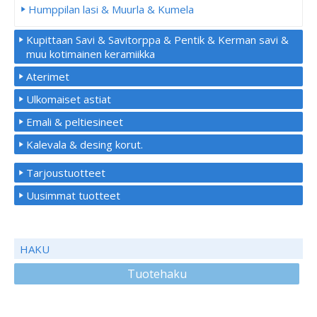
Humppilan lasi & Muurla & Kumela
Kupittaan Savi & Savitorppa & Pentik & Kerman savi &
muu kotimainen keramiikka
Aterimet
Ulkomaiset astiat
Emali & peltiesineet
Kalevala & desing korut.
Tarjoustuotteet
Uusimmat tuotteet
HAKU
Tuotehaku