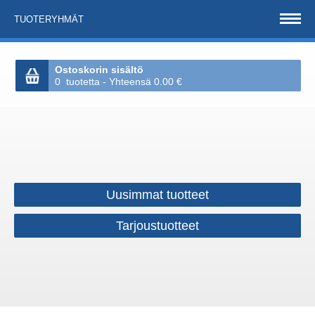
TUOTERYHMÄT
Ostoskorin sisältö
0 tuotetta - Yhteensä 0.00 €
Uusimmat tuotteet
Tarjoustuotteet