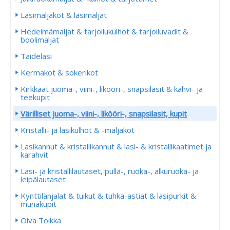
Lasimaljakot & lasimaljat
Hedelmämaljat & tarjoilukulhot & tarjoiluvadit &
boolimaljat
Taidelasi
Kermakot & sokerikot
Kirkkaat juoma-, viini-, likööri-, snapsilasit & kahvi- ja
teekupit
Värilliset juoma-, viini-, likööri-, snapsilasit, kupit
Kristalli- ja lasikulhot & -maljakot
Lasikannut & kristallikannut & lasi- & kristallikaatimet ja
karahvit
Lasi- ja kristallilautaset, pulla-, ruoka-, alkuruoka- ja
leipälautaset
Kynttilänjalat & tuikut & tuhka-astiat & lasipurkit &
munakupit
Oiva Toikka