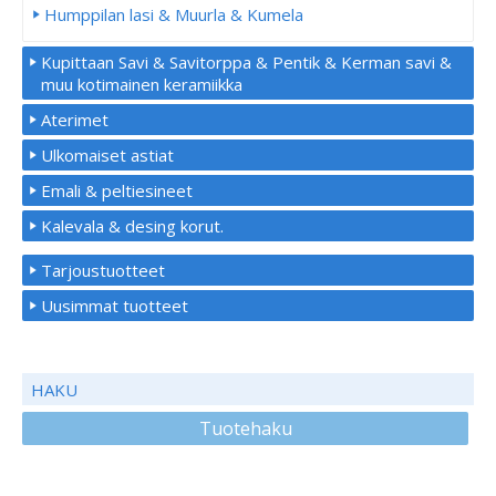
Humppilan lasi & Muurla & Kumela
Kupittaan Savi & Savitorppa & Pentik & Kerman savi &
muu kotimainen keramiikka
Aterimet
Ulkomaiset astiat
Emali & peltiesineet
Kalevala & desing korut.
Tarjoustuotteet
Uusimmat tuotteet
HAKU
Tuotehaku