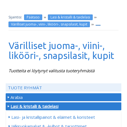
››
››
Päätaso
Lasi & kristalli & taidelasi
››
Värilliset juoma-, viini-, likööri-, snapsilasit, kupit
Värilliset juoma-, viini-,
likööri-, snapsilasit, kupit
Tuotteita ei löytynyt valitusta tuoteryhmästä
TUOTE RYHMÄT
Arabia
Lasi & kristalli & taidelasi
Lasi- ja kristallipainot & eläimet & koristeet
Jälkiruokamaljat & -kulhot & tarjottimet