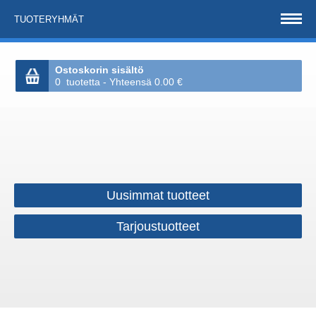
TUOTERYHMÄT
Ostoskorin sisältö
0 tuotetta - Yhteensä 0.00 €
Uusimmat tuotteet
Tarjoustuotteet