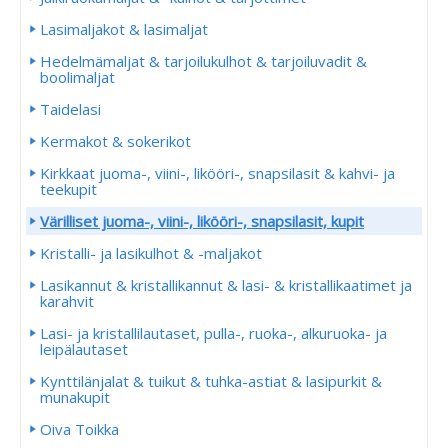
Lasimaljakot & lasimaljat
Hedelmämaljat & tarjoilukulhot & tarjoiluvadit &
boolimaljat
Taidelasi
Kermakot & sokerikot
Kirkkaat juoma-, viini-, likööri-, snapsilasit & kahvi- ja
teekupit
Värilliset juoma-, viini-, likööri-, snapsilasit, kupit
Kristalli- ja lasikulhot & -maljakot
Lasikannut & kristallikannut & lasi- & kristallikaatimet ja
karahvit
Lasi- ja kristallilautaset, pulla-, ruoka-, alkuruoka- ja
leipälautaset
Kynttilänjalat & tuikut & tuhka-astiat & lasipurkit &
munakupit
Oiva Toikka