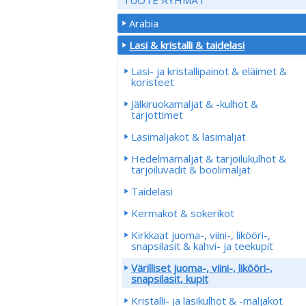
Arabia
Lasi & kristalli & taidelasi
Lasi- ja kristallipainot & eläimet &
koristeet
Jälkiruokamaljat & -kulhot &
tarjottimet
Lasimaljakot & lasimaljat
Hedelmämaljat & tarjoilukulhot &
tarjoiluvadit & boolimaljat
Taidelasi
Kermakot & sokerikot
Kirkkaat juoma-, viini-, likööri-,
snapsilasit & kahvi- ja teekupit
Värilliset juoma-, viini-, likööri-,
snapsilasit, kupit
Kristalli- ja lasikulhot & -maljakot