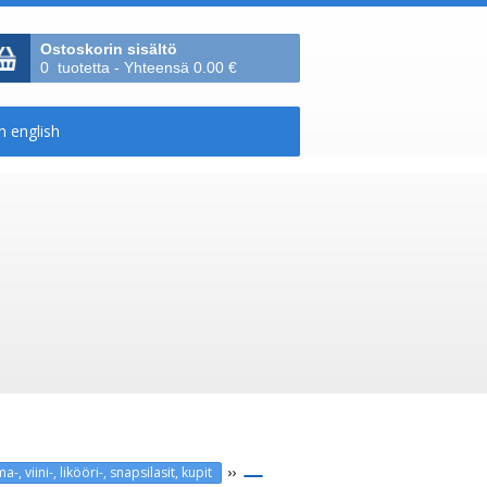
Ostoskorin sisältö
0 tuotetta - Yhteensä 0.00 €
››
a-, viini-, likööri-, snapsilasit, kupit