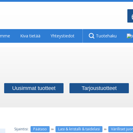
tamme
Kiva tietää
Yhteystiedot
Tuotehaku
Uusimmat tuotteet
Tarjoustuotteet
››
››
Päätaso
Lasi & kristalli & taidelasi
Värilliset juom