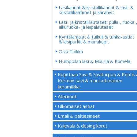
Lasikannut & kristallikannut & lasi- &
kristallikaatimet ja karahvit
Lasi- ja kristallilautaset, pulla-, ruoka-
alkuruoka- ja leipälautaset
Kynttilänjalat & tuikut & tuhka-astiat
& lasipurkit & munakupit
Oiva Toikka
Humppilan lasi & Muurla & Kumela
Kupittaan Savi & Savitorppa & Pentik
Kerman savi & muu kotimainen
keramiikka
Aterimet
Ulkomaiset astiat
Emali & peltiesineet
Kalevala & desing korut.