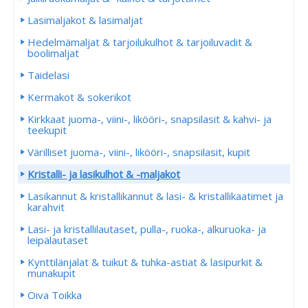
Lasimaljakot & lasimaljat
Hedelmämaljat & tarjoilukulhot & tarjoiluvadit &
boolimaljat
Taidelasi
Kermakot & sokerikot
Kirkkaat juoma-, viini-, likööri-, snapsilasit & kahvi- ja
teekupit
Värilliset juoma-, viini-, likööri-, snapsilasit, kupit
Kristalli- ja lasikulhot & -maljakot
Lasikannut & kristallikannut & lasi- & kristallikaatimet ja
karahvit
Lasi- ja kristallilautaset, pulla-, ruoka-, alkuruoka- ja
leipälautaset
Kynttilänjalat & tuikut & tuhka-astiat & lasipurkit &
munakupit
Oiva Toikka