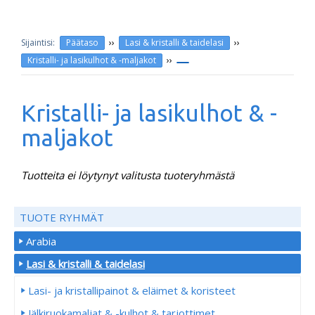
››
››
Päätaso
Lasi & kristalli & taidelasi
››
Kristalli- ja lasikulhot & -maljakot
Kristalli- ja lasikulhot & -
maljakot
Tuotteita ei löytynyt valitusta tuoteryhmästä
TUOTE RYHMÄT
Arabia
Lasi & kristalli & taidelasi
Lasi- ja kristallipainot & eläimet & koristeet
Jälkiruokamaljat & -kulhot & tarjottimet