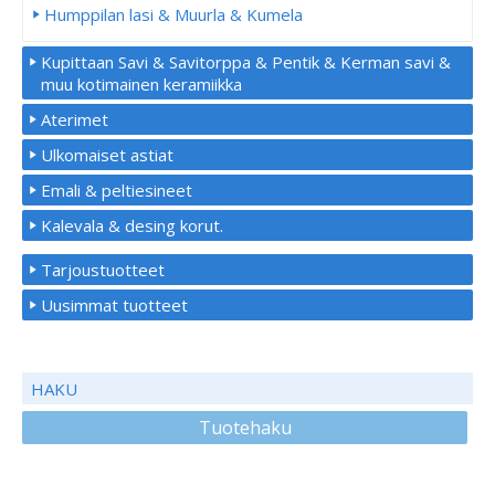
Humppilan lasi & Muurla & Kumela
Kupittaan Savi & Savitorppa & Pentik & Kerman savi &
muu kotimainen keramiikka
Aterimet
Ulkomaiset astiat
Emali & peltiesineet
Kalevala & desing korut.
Tarjoustuotteet
Uusimmat tuotteet
HAKU
Tuotehaku