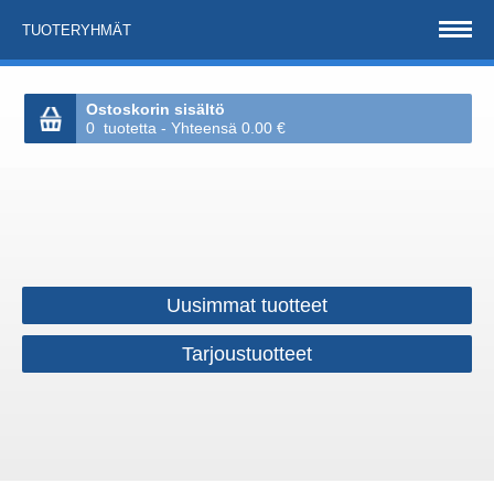
TUOTERYHMÄT
Ostoskorin sisältö
0 tuotetta - Yhteensä 0.00 €
Uusimmat tuotteet
Tarjoustuotteet