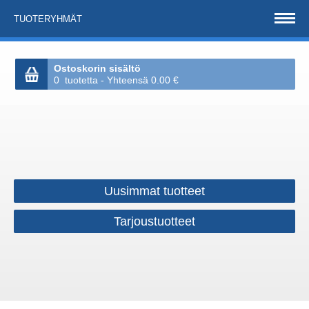
TUOTERYHMÄT
Ostoskorin sisältö
0 tuotetta - Yhteensä 0.00 €
Uusimmat tuotteet
Tarjoustuotteet