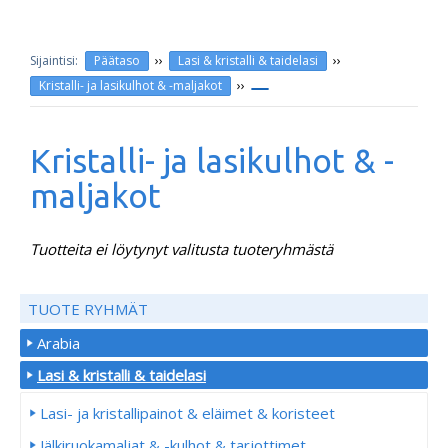
››
››
Päätaso
Lasi & kristalli & taidelasi
››
Kristalli- ja lasikulhot & -maljakot
Kristalli- ja lasikulhot & -
maljakot
Tuotteita ei löytynyt valitusta tuoteryhmästä
TUOTE RYHMÄT
Arabia
Lasi & kristalli & taidelasi
Lasi- ja kristallipainot & eläimet & koristeet
Jälkiruokamaljat & -kulhot & tarjottimet