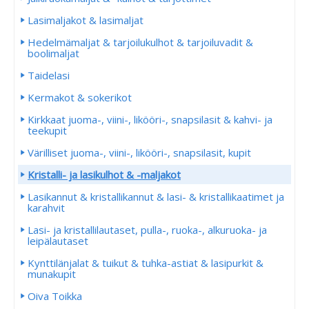
Lasimaljakot & lasimaljat
Hedelmämaljat & tarjoilukulhot & tarjoiluvadit &
boolimaljat
Taidelasi
Kermakot & sokerikot
Kirkkaat juoma-, viini-, likööri-, snapsilasit & kahvi- ja
teekupit
Värilliset juoma-, viini-, likööri-, snapsilasit, kupit
Kristalli- ja lasikulhot & -maljakot
Lasikannut & kristallikannut & lasi- & kristallikaatimet ja
karahvit
Lasi- ja kristallilautaset, pulla-, ruoka-, alkuruoka- ja
leipälautaset
Kynttilänjalat & tuikut & tuhka-astiat & lasipurkit &
munakupit
Oiva Toikka