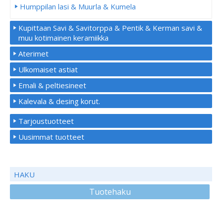
Humppilan lasi & Muurla & Kumela
Kupittaan Savi & Savitorppa & Pentik & Kerman savi &
muu kotimainen keramiikka
Aterimet
Ulkomaiset astiat
Emali & peltiesineet
Kalevala & desing korut.
Tarjoustuotteet
Uusimmat tuotteet
HAKU
Tuotehaku