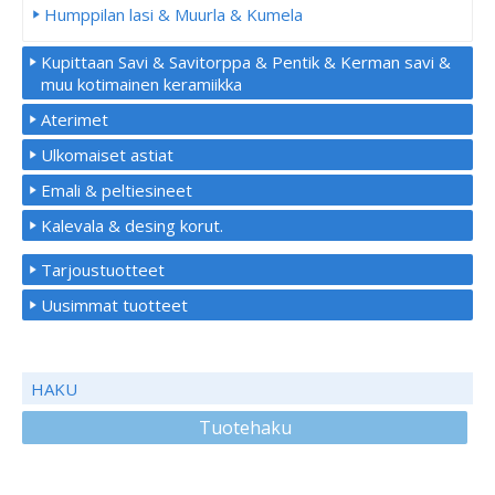
Humppilan lasi & Muurla & Kumela
Kupittaan Savi & Savitorppa & Pentik & Kerman savi &
muu kotimainen keramiikka
Aterimet
Ulkomaiset astiat
Emali & peltiesineet
Kalevala & desing korut.
Tarjoustuotteet
Uusimmat tuotteet
HAKU
Tuotehaku