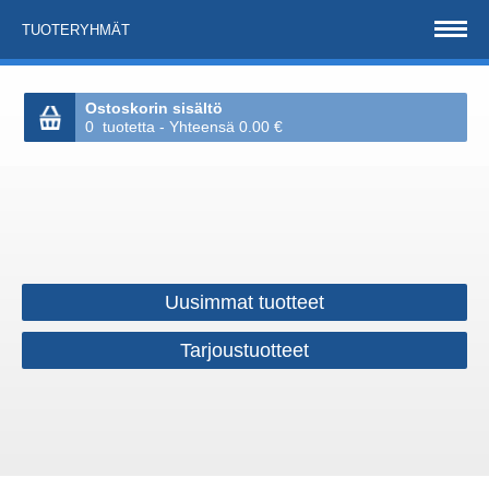
TUOTERYHMÄT
Ostoskorin sisältö
0 tuotetta - Yhteensä 0.00 €
Uusimmat tuotteet
Tarjoustuotteet