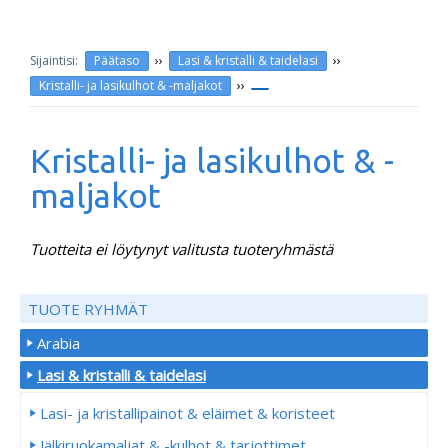
››
››
Päätaso
Lasi & kristalli & taidelasi
››
Kristalli- ja lasikulhot & -maljakot
Kristalli- ja lasikulhot & -
maljakot
Tuotteita ei löytynyt valitusta tuoteryhmästä
TUOTE RYHMÄT
Arabia
Lasi & kristalli & taidelasi
Lasi- ja kristallipainot & eläimet & koristeet
Jälkiruokamaljat & -kulhot & tarjottimet