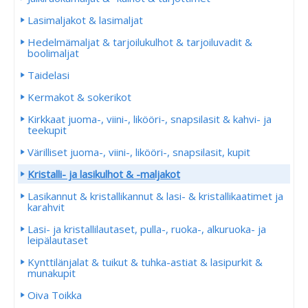
Lasimaljakot & lasimaljat
Hedelmämaljat & tarjoilukulhot & tarjoiluvadit &
boolimaljat
Taidelasi
Kermakot & sokerikot
Kirkkaat juoma-, viini-, likööri-, snapsilasit & kahvi- ja
teekupit
Värilliset juoma-, viini-, likööri-, snapsilasit, kupit
Kristalli- ja lasikulhot & -maljakot
Lasikannut & kristallikannut & lasi- & kristallikaatimet ja
karahvit
Lasi- ja kristallilautaset, pulla-, ruoka-, alkuruoka- ja
leipälautaset
Kynttilänjalat & tuikut & tuhka-astiat & lasipurkit &
munakupit
Oiva Toikka