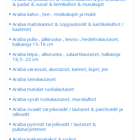
& padat & vuoat & liemikulhot & munakupit
Arabia kahvi-, tee-, mokkakupit ja mukit
Arabia maitokannut & soppaskoolit & kastikekulhot /
kaatimet
Arabia pulla-, jälkiruoka-, leivos-, hedelmälautaset,
halkaisija 15-18 cm
Arabia leipä-, alkuruoka-, salaattilautaset, halkaisija
18,5- 22 cm
Arabia varaosat, alustassit, kannet, kupit, jne
Arabia seinälautaset
Arabia matalat ruokalautaset
Arabia syvät ruokalautaset, murokulhot
Arabia ovaalit tarjoiluvadit / lautaset & paistivadit ja
sillivadit
Arabia pyöreät tarjoilivadit / lautaset &
pullatarjottimet
Arabia kukkamaljakot & ruukut