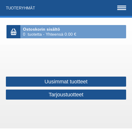
TUOTERYHMÄT
Ostoskorin sisältö
0 tuotetta - Yhteensä 0.00 €
Uusimmat tuotteet
Tarjoustuotteet