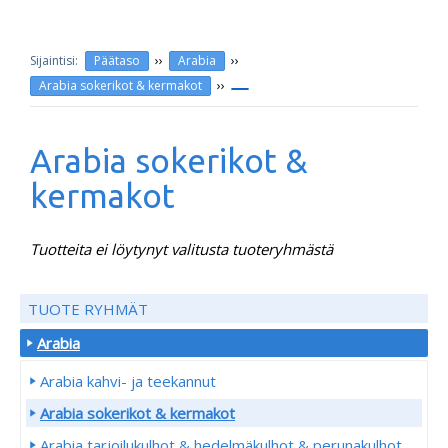
››
››
Päätaso
Arabia
››
Arabia sokerikot & kermakot
Arabia sokerikot &
kermakot
Tuotteita ei löytynyt valitusta tuoteryhmästä
TUOTE RYHMÄT
Arabia
Arabia kahvi- ja teekannut
Arabia sokerikot & kermakot
Arabia tarjoilukulhot & hedelmäkulhot & perunakulhot