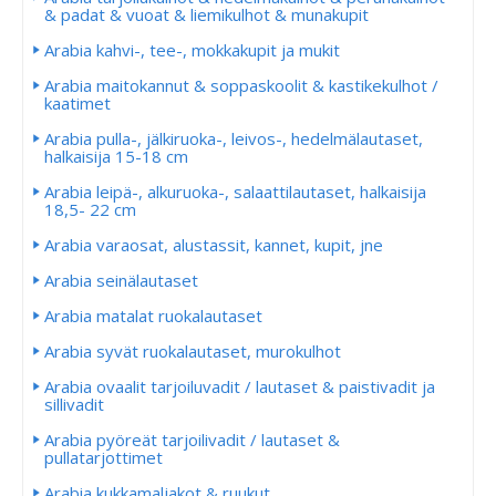
& padat & vuoat & liemikulhot & munakupit
Arabia kahvi-, tee-, mokkakupit ja mukit
Arabia maitokannut & soppaskoolit & kastikekulhot /
kaatimet
Arabia pulla-, jälkiruoka-, leivos-, hedelmälautaset,
halkaisija 15-18 cm
Arabia leipä-, alkuruoka-, salaattilautaset, halkaisija
18,5- 22 cm
Arabia varaosat, alustassit, kannet, kupit, jne
Arabia seinälautaset
Arabia matalat ruokalautaset
Arabia syvät ruokalautaset, murokulhot
Arabia ovaalit tarjoiluvadit / lautaset & paistivadit ja
sillivadit
Arabia pyöreät tarjoilivadit / lautaset &
pullatarjottimet
Arabia kukkamaljakot & ruukut