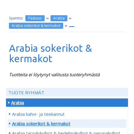
››
››
Päätaso
Arabia
››
Arabia sokerikot & kermakot
Arabia sokerikot &
kermakot
Tuotteita ei löytynyt valitusta tuoteryhmästä
TUOTE RYHMÄT
Arabia
Arabia kahvi- ja teekannut
Arabia sokerikot & kermakot
Arabia tarjoilukulhot & hedelmäkulhot & perunakulhot