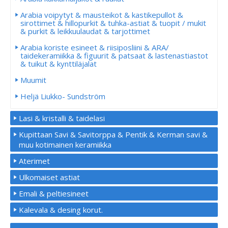
Arabia voipytyt & mausteikot & kastikepullot &
sirottimet & hillopurkit & tuhka-astiat & tuopit / mukit
& purkit & leikkuulaudat & tarjottimet
Arabia koriste esineet & riisiposliini & ARA/
taidekeramiikka & figuurit & patsaat & lastenastiastot
& tuikut & kynttiläjalat
Muumit
Heljä Liukko- Sundström
Lasi & kristalli & taidelasi
Kupittaan Savi & Savitorppa & Pentik & Kerman savi &
muu kotimainen keramiikka
Aterimet
Ulkomaiset astiat
Emali & peltiesineet
Kalevala & desing korut.