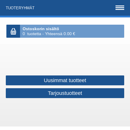
TUOTERYHMÄT
Ostoskorin sisältö
0 tuotetta - Yhteensä 0.00 €
Uusimmat tuotteet
Tarjoustuotteet