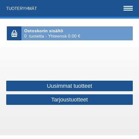
TUOTERYHMÄT
Ostoskorin sisältö
0 tuotetta - Yhteensä 0.00 €
Uusimmat tuotteet
Tarjoustuotteet