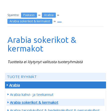
››
››
Päätaso
Arabia
››
Arabia sokerikot & kermakot
Arabia sokerikot &
kermakot
Tuotteita ei löytynyt valitusta tuoteryhmästä
TUOTE RYHMÄT
Arabia
Arabia kahvi- ja teekannut
Arabia sokerikot & kermakot
Arabia tarjoilukulhot & hedelmäkulhot & perunakulhot