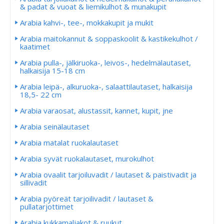
& padat & vuoat & liemikulhot & munakupit
Arabia kahvi-, tee-, mokkakupit ja mukit
Arabia maitokannut & soppaskoolit & kastikekulhot /
kaatimet
Arabia pulla-, jälkiruoka-, leivos-, hedelmälautaset,
halkaisija 15-18 cm
Arabia leipä-, alkuruoka-, salaattilautaset, halkaisija
18,5- 22 cm
Arabia varaosat, alustassit, kannet, kupit, jne
Arabia seinälautaset
Arabia matalat ruokalautaset
Arabia syvät ruokalautaset, murokulhot
Arabia ovaalit tarjoiluvadit / lautaset & paistivadit ja
sillivadit
Arabia pyöreät tarjoilivadit / lautaset &
pullatarjottimet
Arabia kukkamaljakot & ruukut