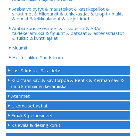
Arabia voipytyt & mausteikot & kastikepullot &
sirottimet & hillopurkit & tuhka-astiat & tuopit / mukit
& purkit & leikkuulaudat & tarjottimet
Arabia koriste esineet & riisiposliini & ARA/
taidekeramiikka & figuurit & patsaat & lastenastiastot
& tuikut & kynttiläjalat
Muumit
Heljä Liukko- Sundström
Lasi & kristalli & taidelasi
Kupittaan Savi & Savitorppa & Pentik & Kerman savi &
muu kotimainen keramiikka
Aterimet
Ulkomaiset astiat
Emali & peltiesineet
Kalevala & desing korut.