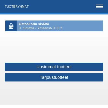
TUOTERYHMÄT
Ostoskorin sisältö
0 tuotetta - Yhteensä 0.00 €
Uusimmat tuotteet
Tarjoustuotteet