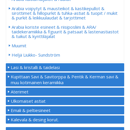
Arabia voipytyt & mausteikot & kastikepullot &
sirottimet & hillopurkit & tuhka-astiat & tuopit / mukit
& purkit & leikkuulaudat & tarjottimet
Arabia koriste esineet & riisiposliini & ARA/
taidekeramiikka & figuurit & patsaat & lastenastiastot
& tuikut & kynttiläjalat
Muumit
Heljä Liukko- Sundström
Lasi & kristalli & taidelasi
Kupittaan Savi & Savitorppa & Pentik & Kerman savi &
muu kotimainen keramiikka
Aterimet
Ulkomaiset astiat
Emali & peltiesineet
Kalevala & desing korut.