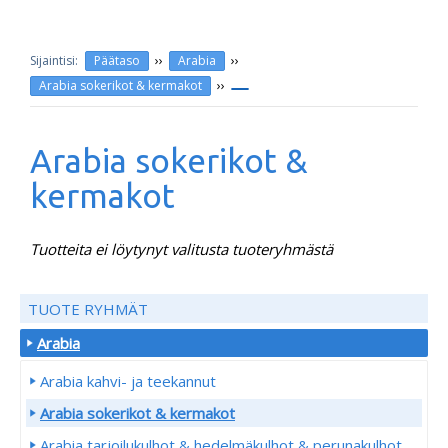
››
››
Päätaso
Arabia
››
Arabia sokerikot & kermakot
Arabia sokerikot &
kermakot
Tuotteita ei löytynyt valitusta tuoteryhmästä
TUOTE RYHMÄT
Arabia
Arabia kahvi- ja teekannut
Arabia sokerikot & kermakot
Arabia tarjoilukulhot & hedelmäkulhot & perunakulhot