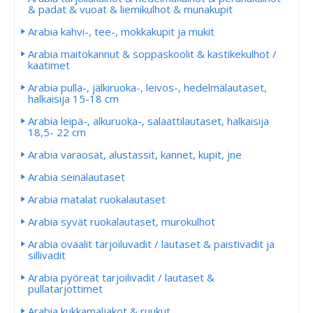
& padat & vuoat & liemikulhot & munakupit
Arabia kahvi-, tee-, mokkakupit ja mukit
Arabia maitokannut & soppaskoolit & kastikekulhot /
kaatimet
Arabia pulla-, jälkiruoka-, leivos-, hedelmälautaset,
halkaisija 15-18 cm
Arabia leipä-, alkuruoka-, salaattilautaset, halkaisija
18,5- 22 cm
Arabia varaosat, alustassit, kannet, kupit, jne
Arabia seinälautaset
Arabia matalat ruokalautaset
Arabia syvät ruokalautaset, murokulhot
Arabia ovaalit tarjoiluvadit / lautaset & paistivadit ja
sillivadit
Arabia pyöreät tarjoilivadit / lautaset &
pullatarjottimet
Arabia kukkamaljakot & ruukut