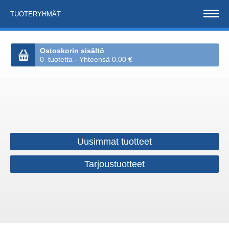
TUOTERYHMÄT
Ostoskorin sisältö
0 tuotetta - Yhteensä 0.00 €
Uusimmat tuotteet
Tarjoustuotteet