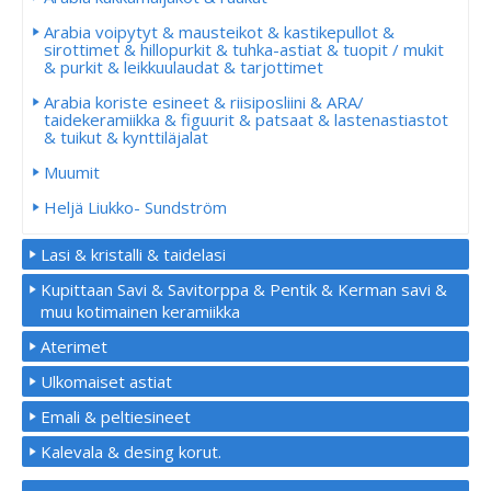
Arabia voipytyt & mausteikot & kastikepullot &
sirottimet & hillopurkit & tuhka-astiat & tuopit / mukit
& purkit & leikkuulaudat & tarjottimet
Arabia koriste esineet & riisiposliini & ARA/
taidekeramiikka & figuurit & patsaat & lastenastiastot
& tuikut & kynttiläjalat
Muumit
Heljä Liukko- Sundström
Lasi & kristalli & taidelasi
Kupittaan Savi & Savitorppa & Pentik & Kerman savi &
muu kotimainen keramiikka
Aterimet
Ulkomaiset astiat
Emali & peltiesineet
Kalevala & desing korut.