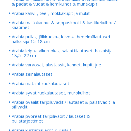
& padat & vuoat & liemikulhot & munakupit
Arabia kahvi-, tee-, mokkakupit ja mukit
Arabia maitokannut & soppaskoolit & kastikekulhot /
kaatimet
Arabia pulla-, jälkiruoka-, leivos-, hedelmälautaset,
halkaisija 15-18 cm
Arabia leipä-, alkuruoka-, salaattilautaset, halkaisija
18,5- 22 cm
Arabia varaosat, alustassit, kannet, kupit, jne
Arabia seinälautaset
Arabia matalat ruokalautaset
Arabia syvät ruokalautaset, murokulhot
Arabia ovaalit tarjoiluvadit / lautaset & paistivadit ja
sillivadit
Arabia pyöreät tarjoilivadit / lautaset &
pullatarjottimet
Arabia kukkamaljakot & ruukut