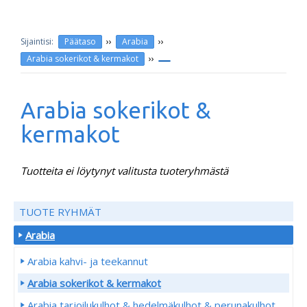
››
››
Päätaso
Arabia
››
Arabia sokerikot & kermakot
Arabia sokerikot &
kermakot
Tuotteita ei löytynyt valitusta tuoteryhmästä
TUOTE RYHMÄT
Arabia
Arabia kahvi- ja teekannut
Arabia sokerikot & kermakot
Arabia tarjoilukulhot & hedelmäkulhot & perunakulhot