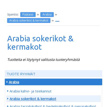
››
››
Päätaso
Arabia
››
Arabia sokerikot & kermakot
Arabia sokerikot &
kermakot
Tuotteita ei löytynyt valitusta tuoteryhmästä
TUOTE RYHMÄT
Arabia
Arabia kahvi- ja teekannut
Arabia sokerikot & kermakot
Arabia tarjoilukulhot & hedelmäkulhot & perunakulhot