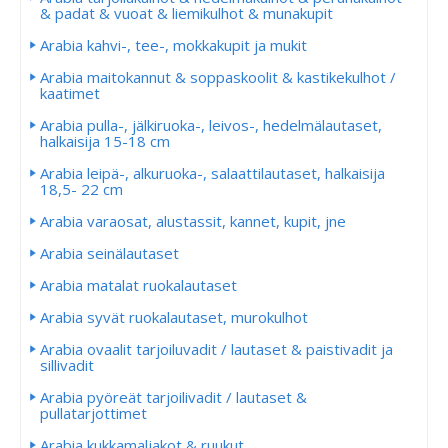
& padat & vuoat & liemikulhot & munakupit
Arabia kahvi-, tee-, mokkakupit ja mukit
Arabia maitokannut & soppaskoolit & kastikekulhot /
kaatimet
Arabia pulla-, jälkiruoka-, leivos-, hedelmälautaset,
halkaisija 15-18 cm
Arabia leipä-, alkuruoka-, salaattilautaset, halkaisija
18,5- 22 cm
Arabia varaosat, alustassit, kannet, kupit, jne
Arabia seinälautaset
Arabia matalat ruokalautaset
Arabia syvät ruokalautaset, murokulhot
Arabia ovaalit tarjoiluvadit / lautaset & paistivadit ja
sillivadit
Arabia pyöreät tarjoilivadit / lautaset &
pullatarjottimet
Arabia kukkamaljakot & ruukut