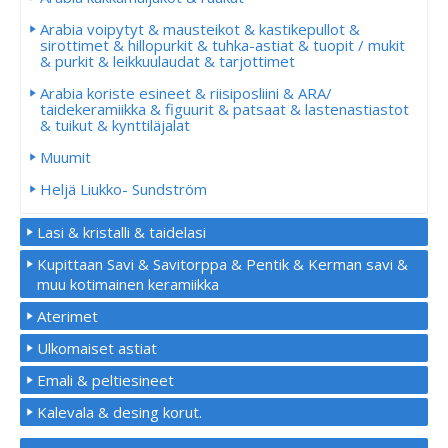
Arabia voipytyt & mausteikot & kastikepullot &
sirottimet & hillopurkit & tuhka-astiat & tuopit / mukit
& purkit & leikkuulaudat & tarjottimet
Arabia koriste esineet & riisiposliini & ARA/
taidekeramiikka & figuurit & patsaat & lastenastiastot
& tuikut & kynttiläjalat
Muumit
Heljä Liukko- Sundström
Lasi & kristalli & taidelasi
Kupittaan Savi & Savitorppa & Pentik & Kerman savi &
muu kotimainen keramiikka
Aterimet
Ulkomaiset astiat
Emali & peltiesineet
Kalevala & desing korut.