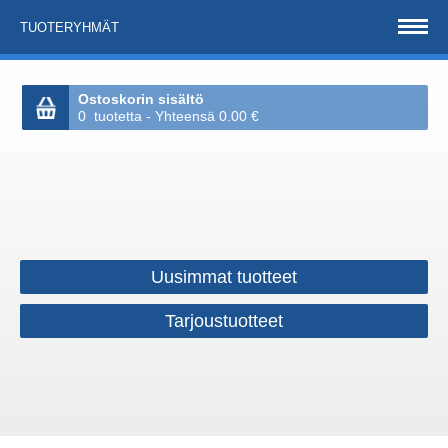
TUOTERYHMÄT
Ostoskorin sisältö
0 tuotetta - Yhteensä 0.00 €
Uusimmat tuotteet
Tarjoustuotteet