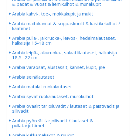
& padat & vuoat & liemikulhot & munakupit
Arabia kahvi-, tee-, mokkakupit ja mukit
Arabia maitokannut & soppaskoolit & kastikekulhot /
kaatimet
Arabia pulla-, jälkiruoka-, leivos-, hedelmälautaset,
halkaisija 15-18 cm
Arabia leipä-, alkuruoka-, salaattilautaset, halkaisija
18,5- 22 cm
Arabia varaosat, alustassit, kannet, kupit, jne
Arabia seinälautaset
Arabia matalat ruokalautaset
Arabia syvät ruokalautaset, murokulhot
Arabia ovaalit tarjoiluvadit / lautaset & paistivadit ja
sillivadit
Arabia pyöreät tarjoilivadit / lautaset &
pullatarjottimet
Arabia kukkamaljakot & ruukut