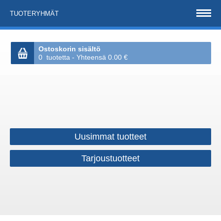
TUOTERYHMÄT
Ostoskorin sisältö
0 tuotetta - Yhteensä 0.00 €
Uusimmat tuotteet
Tarjoustuotteet