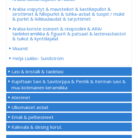
Arabia voipytyt & mausteikot & kastikepullot &
sirottimet & hillopurkit & tuhka-astiat & tuopit / mukit
& purkit & leikkuulaudat & tarjottimet
Arabia koriste esineet & riisiposliini & ARA/
taidekeramiikka & figuurit & patsaat & lastenastiastot
& tuikut & kynttiläjalat
Muumit
Heljä Liukko- Sundström
Lasi & kristalli & taidelasi
Kupittaan Savi & Savitorppa & Pentik & Kerman savi &
muu kotimainen keramiikka
Aterimet
Ulkomaiset astiat
Emali & peltiesineet
Kalevala & desing korut.