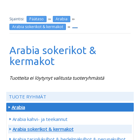
››
››
Päätaso
Arabia
››
Arabia sokerikot & kermakot
Arabia sokerikot &
kermakot
Tuotteita ei löytynyt valitusta tuoteryhmästä
TUOTE RYHMÄT
Arabia
Arabia kahvi- ja teekannut
Arabia sokerikot & kermakot
Arabia tarjoilukulhot & hedelmäkulhot & perunakulhot