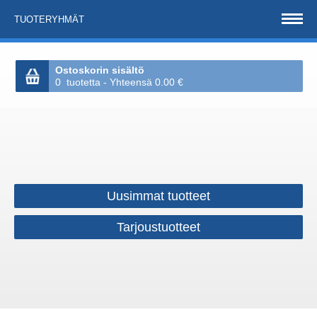
TUOTERYHMÄT
Ostoskorin sisältö
0 tuotetta - Yhteensä 0.00 €
Uusimmat tuotteet
Tarjoustuotteet