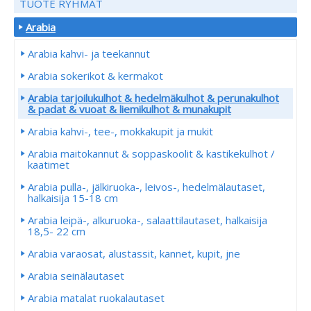
TUOTE RYHMÄT
Arabia
Arabia kahvi- ja teekannut
Arabia sokerikot & kermakot
Arabia tarjoilukulhot & hedelmäkulhot & perunakulhot
& padat & vuoat & liemikulhot & munakupit
Arabia kahvi-, tee-, mokkakupit ja mukit
Arabia maitokannut & soppaskoolit & kastikekulhot /
kaatimet
Arabia pulla-, jälkiruoka-, leivos-, hedelmälautaset,
halkaisija 15-18 cm
Arabia leipä-, alkuruoka-, salaattilautaset, halkaisija
18,5- 22 cm
Arabia varaosat, alustassit, kannet, kupit, jne
Arabia seinälautaset
Arabia matalat ruokalautaset