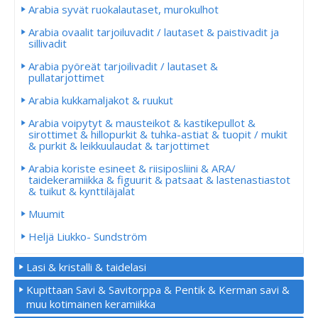
Arabia syvät ruokalautaset, murokulhot
Arabia ovaalit tarjoiluvadit / lautaset & paistivadit ja
sillivadit
Arabia pyöreät tarjoilivadit / lautaset &
pullatarjottimet
Arabia kukkamaljakot & ruukut
Arabia voipytyt & mausteikot & kastikepullot &
sirottimet & hillopurkit & tuhka-astiat & tuopit / mukit
& purkit & leikkuulaudat & tarjottimet
Arabia koriste esineet & riisiposliini & ARA/
taidekeramiikka & figuurit & patsaat & lastenastiastot
& tuikut & kynttiläjalat
Muumit
Heljä Liukko- Sundström
Lasi & kristalli & taidelasi
Kupittaan Savi & Savitorppa & Pentik & Kerman savi &
muu kotimainen keramiikka