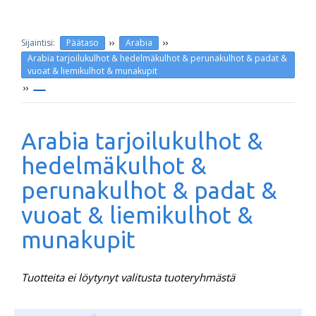
››
››
Päätaso
Arabia
Arabia tarjoilukulhot & hedelmäkulhot & perunakulhot & padat &
vuoat & liemikulhot & munakupit
››
Arabia tarjoilukulhot &
hedelmäkulhot &
perunakulhot & padat &
vuoat & liemikulhot &
munakupit
Tuotteita ei löytynyt valitusta tuoteryhmästä