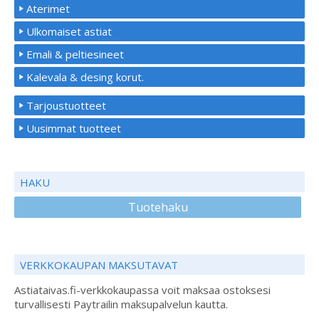
Aterimet
Ulkomaiset astiat
Emali & peltiesineet
Kalevala & desing korut.
Tarjoustuotteet
Uusimmat tuotteet
HAKU
Tuotehaku
VERKKOKAUPAN MAKSUTAVAT
Astiataivas.fi-verkkokaupassa voit maksaa ostoksesi
turvallisesti Paytrailin maksupalvelun kautta.