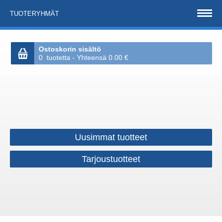
TUOTERYHMÄT
Ostoskorin sisältö
0 tuotetta - Yhteensä 0.00 €
Uusimmat tuotteet
Tarjoustuotteet