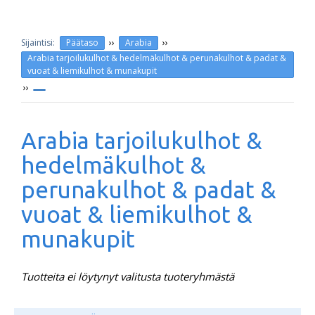
››
››
Päätaso
Arabia
Arabia tarjoilukulhot & hedelmäkulhot & perunakulhot & padat &
vuoat & liemikulhot & munakupit
››
Arabia tarjoilukulhot &
hedelmäkulhot &
perunakulhot & padat &
vuoat & liemikulhot &
munakupit
Tuotteita ei löytynyt valitusta tuoteryhmästä