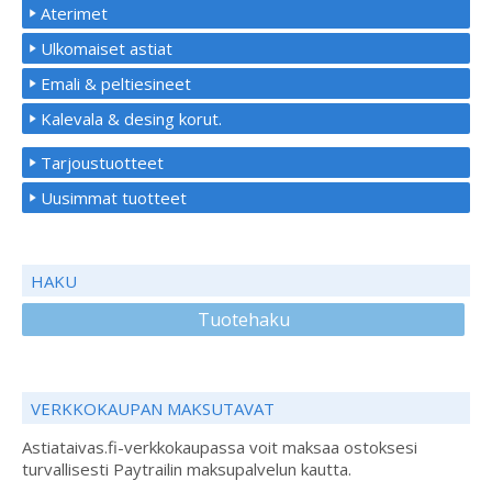
Aterimet
Ulkomaiset astiat
Emali & peltiesineet
Kalevala & desing korut.
Tarjoustuotteet
Uusimmat tuotteet
HAKU
Tuotehaku
VERKKOKAUPAN MAKSUTAVAT
Astiataivas.fi-verkkokaupassa voit maksaa ostoksesi
turvallisesti Paytrailin maksupalvelun kautta.