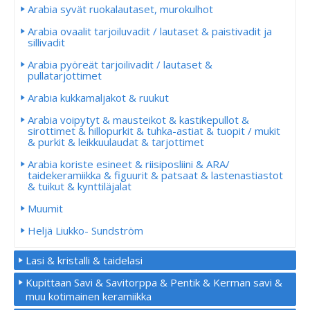
Arabia syvät ruokalautaset, murokulhot
Arabia ovaalit tarjoiluvadit / lautaset & paistivadit ja
sillivadit
Arabia pyöreät tarjoilivadit / lautaset &
pullatarjottimet
Arabia kukkamaljakot & ruukut
Arabia voipytyt & mausteikot & kastikepullot &
sirottimet & hillopurkit & tuhka-astiat & tuopit / mukit
& purkit & leikkuulaudat & tarjottimet
Arabia koriste esineet & riisiposliini & ARA/
taidekeramiikka & figuurit & patsaat & lastenastiastot
& tuikut & kynttiläjalat
Muumit
Heljä Liukko- Sundström
Lasi & kristalli & taidelasi
Kupittaan Savi & Savitorppa & Pentik & Kerman savi &
muu kotimainen keramiikka