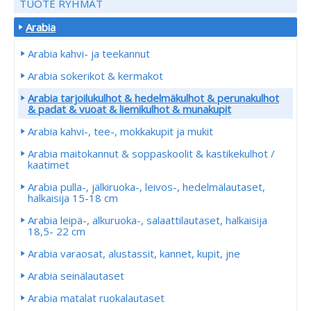
TUOTE RYHMÄT
Arabia
Arabia kahvi- ja teekannut
Arabia sokerikot & kermakot
Arabia tarjoilukulhot & hedelmäkulhot & perunakulhot
& padat & vuoat & liemikulhot & munakupit
Arabia kahvi-, tee-, mokkakupit ja mukit
Arabia maitokannut & soppaskoolit & kastikekulhot /
kaatimet
Arabia pulla-, jälkiruoka-, leivos-, hedelmälautaset,
halkaisija 15-18 cm
Arabia leipä-, alkuruoka-, salaattilautaset, halkaisija
18,5- 22 cm
Arabia varaosat, alustassit, kannet, kupit, jne
Arabia seinälautaset
Arabia matalat ruokalautaset