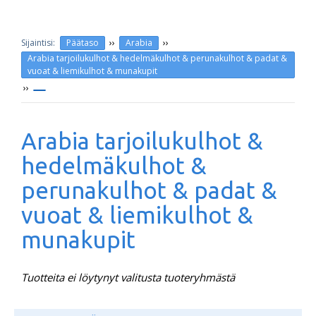
››
››
Päätaso
Arabia
Arabia tarjoilukulhot & hedelmäkulhot & perunakulhot & padat &
vuoat & liemikulhot & munakupit
››
Arabia tarjoilukulhot &
hedelmäkulhot &
perunakulhot & padat &
vuoat & liemikulhot &
munakupit
Tuotteita ei löytynyt valitusta tuoteryhmästä