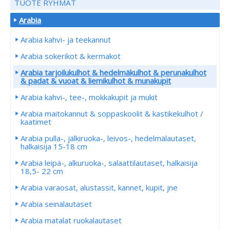
TUOTE RYHMÄT
Arabia
Arabia kahvi- ja teekannut
Arabia sokerikot & kermakot
Arabia tarjoilukulhot & hedelmäkulhot & perunakulhot
& padat & vuoat & liemikulhot & munakupit
Arabia kahvi-, tee-, mokkakupit ja mukit
Arabia maitokannut & soppaskoolit & kastikekulhot /
kaatimet
Arabia pulla-, jälkiruoka-, leivos-, hedelmälautaset,
halkaisija 15-18 cm
Arabia leipä-, alkuruoka-, salaattilautaset, halkaisija
18,5- 22 cm
Arabia varaosat, alustassit, kannet, kupit, jne
Arabia seinälautaset
Arabia matalat ruokalautaset