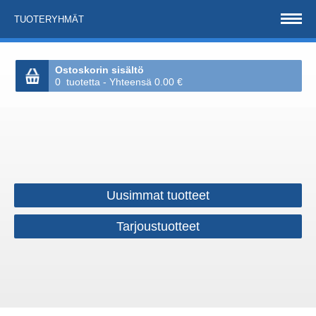
TUOTERYHMÄT
Ostoskorin sisältö
0 tuotetta - Yhteensä 0.00 €
Uusimmat tuotteet
Tarjoustuotteet