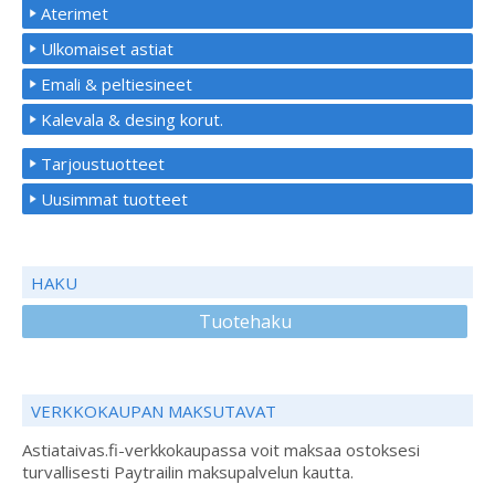
Aterimet
Ulkomaiset astiat
Emali & peltiesineet
Kalevala & desing korut.
Tarjoustuotteet
Uusimmat tuotteet
HAKU
Tuotehaku
VERKKOKAUPAN MAKSUTAVAT
Astiataivas.fi-verkkokaupassa voit maksaa ostoksesi
turvallisesti Paytrailin maksupalvelun kautta.