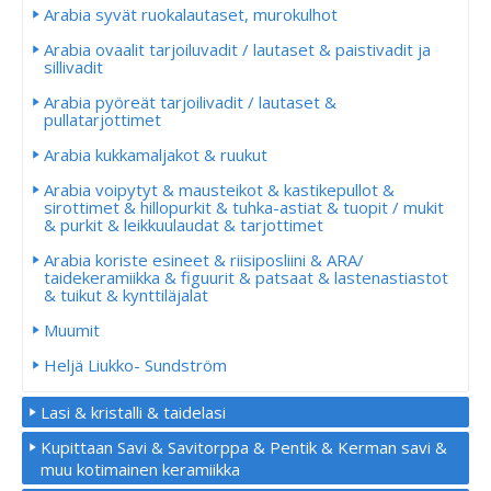
Arabia syvät ruokalautaset, murokulhot
Arabia ovaalit tarjoiluvadit / lautaset & paistivadit ja
sillivadit
Arabia pyöreät tarjoilivadit / lautaset &
pullatarjottimet
Arabia kukkamaljakot & ruukut
Arabia voipytyt & mausteikot & kastikepullot &
sirottimet & hillopurkit & tuhka-astiat & tuopit / mukit
& purkit & leikkuulaudat & tarjottimet
Arabia koriste esineet & riisiposliini & ARA/
taidekeramiikka & figuurit & patsaat & lastenastiastot
& tuikut & kynttiläjalat
Muumit
Heljä Liukko- Sundström
Lasi & kristalli & taidelasi
Kupittaan Savi & Savitorppa & Pentik & Kerman savi &
muu kotimainen keramiikka