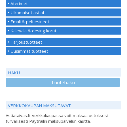
Aterimet
Ulkomaiset astiat
Emali & peltiesineet
Kalevala & desing korut.
Tarjoustuotteet
Uusimmat tuotteet
HAKU
Tuotehaku
VERKKOKAUPAN MAKSUTAVAT
Astiataivas.fi-verkkokaupassa voit maksaa ostoksesi
turvallisesti Paytrailin maksupalvelun kautta.