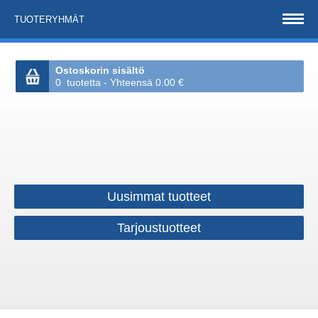
TUOTERYHMÄT
Ostoskorin sisältö
0 tuotetta - Yhteensä 0.00 €
Uusimmat tuotteet
Tarjoustuotteet