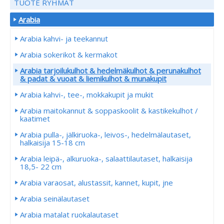
TUOTE RYHMÄT
Arabia
Arabia kahvi- ja teekannut
Arabia sokerikot & kermakot
Arabia tarjoilukulhot & hedelmäkulhot & perunakulhot
& padat & vuoat & liemikulhot & munakupit
Arabia kahvi-, tee-, mokkakupit ja mukit
Arabia maitokannut & soppaskoolit & kastikekulhot /
kaatimet
Arabia pulla-, jälkiruoka-, leivos-, hedelmälautaset,
halkaisija 15-18 cm
Arabia leipä-, alkuruoka-, salaattilautaset, halkaisija
18,5- 22 cm
Arabia varaosat, alustassit, kannet, kupit, jne
Arabia seinälautaset
Arabia matalat ruokalautaset