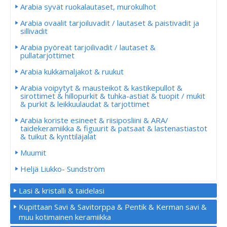
Arabia syvät ruokalautaset, murokulhot
Arabia ovaalit tarjoiluvadit / lautaset & paistivadit ja
sillivadit
Arabia pyöreät tarjoilivadit / lautaset &
pullatarjottimet
Arabia kukkamaljakot & ruukut
Arabia voipytyt & mausteikot & kastikepullot &
sirottimet & hillopurkit & tuhka-astiat & tuopit / mukit
& purkit & leikkuulaudat & tarjottimet
Arabia koriste esineet & riisiposliini & ARA/
taidekeramiikka & figuurit & patsaat & lastenastiastot
& tuikut & kynttiläjalat
Muumit
Heljä Liukko- Sundström
Lasi & kristalli & taidelasi
Kupittaan Savi & Savitorppa & Pentik & Kerman savi &
muu kotimainen keramiikka