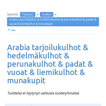
››
››
Päätaso
Arabia
Arabia tarjoilukulhot & hedelmäkulhot & perunakulhot & padat &
vuoat & liemikulhot & munakupit
››
Arabia tarjoilukulhot &
hedelmäkulhot &
perunakulhot & padat &
vuoat & liemikulhot &
munakupit
Tuotteita ei löytynyt valitusta tuoteryhmästä