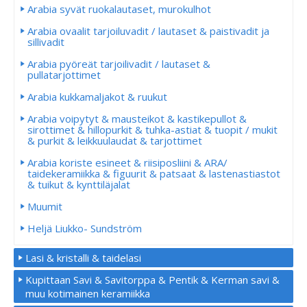
Arabia syvät ruokalautaset, murokulhot
Arabia ovaalit tarjoiluvadit / lautaset & paistivadit ja
sillivadit
Arabia pyöreät tarjoilivadit / lautaset &
pullatarjottimet
Arabia kukkamaljakot & ruukut
Arabia voipytyt & mausteikot & kastikepullot &
sirottimet & hillopurkit & tuhka-astiat & tuopit / mukit
& purkit & leikkuulaudat & tarjottimet
Arabia koriste esineet & riisiposliini & ARA/
taidekeramiikka & figuurit & patsaat & lastenastiastot
& tuikut & kynttiläjalat
Muumit
Heljä Liukko- Sundström
Lasi & kristalli & taidelasi
Kupittaan Savi & Savitorppa & Pentik & Kerman savi &
muu kotimainen keramiikka