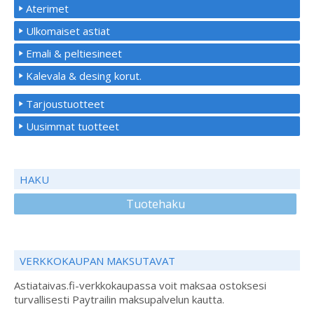
Aterimet
Ulkomaiset astiat
Emali & peltiesineet
Kalevala & desing korut.
Tarjoustuotteet
Uusimmat tuotteet
HAKU
Tuotehaku
VERKKOKAUPAN MAKSUTAVAT
Astiataivas.fi-verkkokaupassa voit maksaa ostoksesi
turvallisesti Paytrailin maksupalvelun kautta.