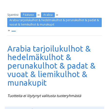
››
››
Päätaso
Arabia
Arabia tarjoilukulhot & hedelmäkulhot & perunakulhot & padat &
vuoat & liemikulhot & munakupit
››
Arabia tarjoilukulhot &
hedelmäkulhot &
perunakulhot & padat &
vuoat & liemikulhot &
munakupit
Tuotteita ei löytynyt valitusta tuoteryhmästä