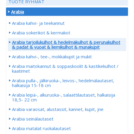
TUOTE RYHMÄT
Arabia
Arabia kahvi- ja teekannut
Arabia sokerikot & kermakot
Arabia tarjoilukulhot & hedelmäkulhot & perunakulhot
& padat & vuoat & liemikulhot & munakupit
Arabia kahvi-, tee-, mokkakupit ja mukit
Arabia maitokannut & soppaskoolit & kastikekulhot /
kaatimet
Arabia pulla-, jälkiruoka-, leivos-, hedelmälautaset,
halkaisija 15-18 cm
Arabia leipä-, alkuruoka-, salaattilautaset, halkaisija
18,5- 22 cm
Arabia varaosat, alustassit, kannet, kupit, jne
Arabia seinälautaset
Arabia matalat ruokalautaset