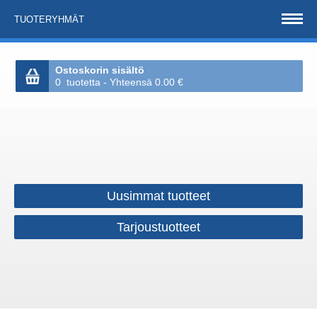
TUOTERYHMÄT
Ostoskorin sisältö
0 tuotetta - Yhteensä 0.00 €
Uusimmat tuotteet
Tarjoustuotteet