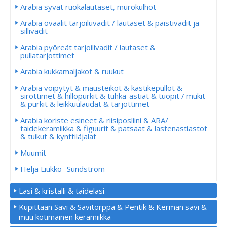
Arabia syvät ruokalautaset, murokulhot
Arabia ovaalit tarjoiluvadit / lautaset & paistivadit ja
sillivadit
Arabia pyöreät tarjoilivadit / lautaset &
pullatarjottimet
Arabia kukkamaljakot & ruukut
Arabia voipytyt & mausteikot & kastikepullot &
sirottimet & hillopurkit & tuhka-astiat & tuopit / mukit
& purkit & leikkuulaudat & tarjottimet
Arabia koriste esineet & riisiposliini & ARA/
taidekeramiikka & figuurit & patsaat & lastenastiastot
& tuikut & kynttiläjalat
Muumit
Heljä Liukko- Sundström
Lasi & kristalli & taidelasi
Kupittaan Savi & Savitorppa & Pentik & Kerman savi &
muu kotimainen keramiikka