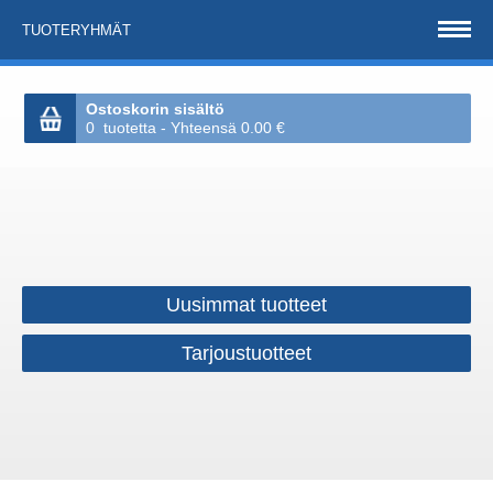
TUOTERYHMÄT
Ostoskorin sisältö
0 tuotetta - Yhteensä 0.00 €
Uusimmat tuotteet
Tarjoustuotteet