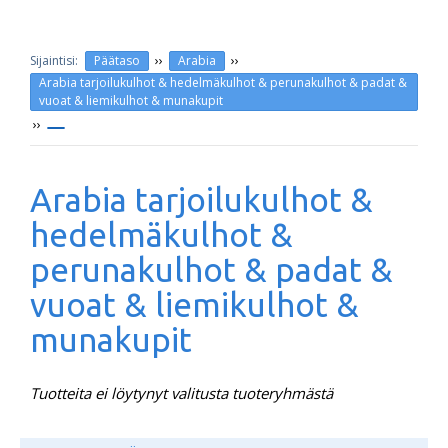
››
››
Päätaso
Arabia
Arabia tarjoilukulhot & hedelmäkulhot & perunakulhot & padat &
vuoat & liemikulhot & munakupit
››
Arabia tarjoilukulhot &
hedelmäkulhot &
perunakulhot & padat &
vuoat & liemikulhot &
munakupit
Tuotteita ei löytynyt valitusta tuoteryhmästä