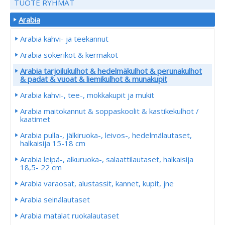
TUOTE RYHMÄT
Arabia
Arabia kahvi- ja teekannut
Arabia sokerikot & kermakot
Arabia tarjoilukulhot & hedelmäkulhot & perunakulhot
& padat & vuoat & liemikulhot & munakupit
Arabia kahvi-, tee-, mokkakupit ja mukit
Arabia maitokannut & soppaskoolit & kastikekulhot /
kaatimet
Arabia pulla-, jälkiruoka-, leivos-, hedelmälautaset,
halkaisija 15-18 cm
Arabia leipä-, alkuruoka-, salaattilautaset, halkaisija
18,5- 22 cm
Arabia varaosat, alustassit, kannet, kupit, jne
Arabia seinälautaset
Arabia matalat ruokalautaset