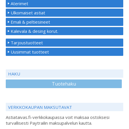
Aterimet
Ulkomaiset astiat
Emali & peltiesineet
Kalevala & desing korut.
Tarjoustuotteet
Uusimmat tuotteet
HAKU
Tuotehaku
VERKKOKAUPAN MAKSUTAVAT
Astiataivas.fi-verkkokaupassa voit maksaa ostoksesi
turvallisesti Paytrailin maksupalvelun kautta.