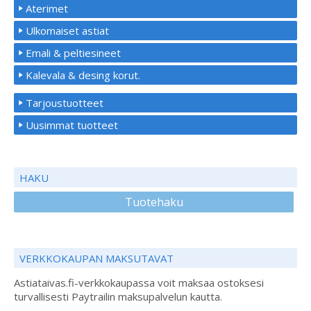
Aterimet
Ulkomaiset astiat
Emali & peltiesineet
Kalevala & desing korut.
Tarjoustuotteet
Uusimmat tuotteet
HAKU
Tuotehaku
VERKKOKAUPAN MAKSUTAVAT
Astiataivas.fi-verkkokaupassa voit maksaa ostoksesi
turvallisesti Paytrailin maksupalvelun kautta.