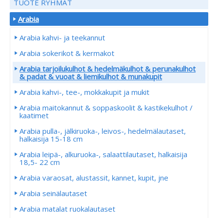
TUOTE RYHMÄT
Arabia
Arabia kahvi- ja teekannut
Arabia sokerikot & kermakot
Arabia tarjoilukulhot & hedelmäkulhot & perunakulhot
& padat & vuoat & liemikulhot & munakupit
Arabia kahvi-, tee-, mokkakupit ja mukit
Arabia maitokannut & soppaskoolit & kastikekulhot /
kaatimet
Arabia pulla-, jälkiruoka-, leivos-, hedelmälautaset,
halkaisija 15-18 cm
Arabia leipä-, alkuruoka-, salaattilautaset, halkaisija
18,5- 22 cm
Arabia varaosat, alustassit, kannet, kupit, jne
Arabia seinälautaset
Arabia matalat ruokalautaset