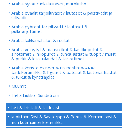
Arabia syvät ruokalautaset, murokulhot
Arabia ovaalit tarjoiluvadit / lautaset & paistivadit ja
sillivadit
Arabia pyöreät tarjoilivadit / lautaset &
pullatarjottimet
Arabia kukkamaljakot & ruukut
Arabia voipytyt & mausteikot & kastikepullot &
sirottimet & hillopurkit & tuhka-astiat & tuopit / mukit
& purkit & leikkuulaudat & tarjottimet
Arabia koriste esineet & riisiposliini & ARA/
taidekeramiikka & figuurit & patsaat & lastenastiastot
& tuikut & kynttiläjalat
Muumit
Heljä Liukko- Sundström
Lasi & kristalli & taidelasi
Kupittaan Savi & Savitorppa & Pentik & Kerman savi &
muu kotimainen keramiikka