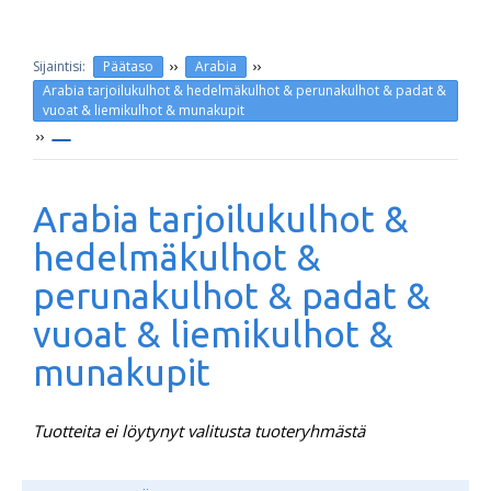
››
››
Päätaso
Arabia
Arabia tarjoilukulhot & hedelmäkulhot & perunakulhot & padat &
vuoat & liemikulhot & munakupit
››
Arabia tarjoilukulhot &
hedelmäkulhot &
perunakulhot & padat &
vuoat & liemikulhot &
munakupit
Tuotteita ei löytynyt valitusta tuoteryhmästä