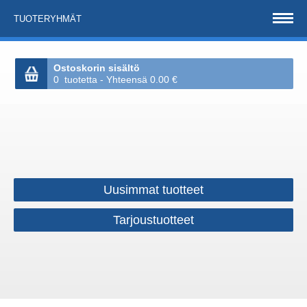
TUOTERYHMÄT
Ostoskorin sisältö
0 tuotetta - Yhteensä 0.00 €
Uusimmat tuotteet
Tarjoustuotteet