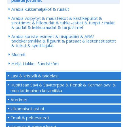
pullatarjottimet
Arabia kukkamaljakot & ruukut
Arabia voipytyt & mausteikot & kastikepullot &
sirottimet & hillopurkit & tuhka-astiat & tuopit / mukit
& purkit & leikkuulaudat & tarjottimet
Arabia koriste esineet & riisiposliini & ARA/
taidekeramiikka & figuurit & patsaat & lastenastiastot
& tuikut & kynttiläjalat
Muumit
Heljä Liukko- Sundström
Lasi & kristalli & taidelasi
Kupittaan Savi & Savitorppa & Pentik & Kerman savi &
muu kotimainen keramiikka
Aterimet
Ulkomaiset astiat
Emali & peltiesineet
Kalevala & desing korut.