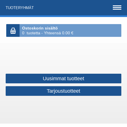
TUOTERYHMÄT
Ostoskorin sisältö
0 tuotetta - Yhteensä 0.00 €
Uusimmat tuotteet
Tarjoustuotteet