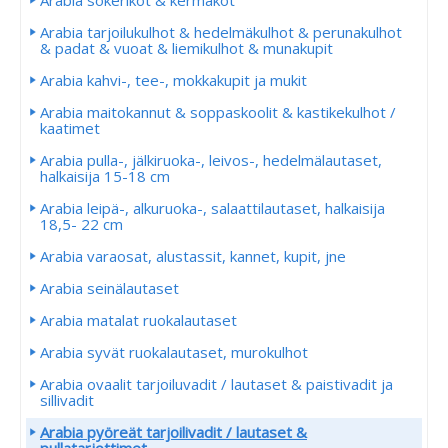
Arabia sokerikot & kermakot
Arabia tarjoilukulhot & hedelmäkulhot & perunakulhot
& padat & vuoat & liemikulhot & munakupit
Arabia kahvi-, tee-, mokkakupit ja mukit
Arabia maitokannut & soppaskoolit & kastikekulhot /
kaatimet
Arabia pulla-, jälkiruoka-, leivos-, hedelmälautaset,
halkaisija 15-18 cm
Arabia leipä-, alkuruoka-, salaattilautaset, halkaisija
18,5- 22 cm
Arabia varaosat, alustassit, kannet, kupit, jne
Arabia seinälautaset
Arabia matalat ruokalautaset
Arabia syvät ruokalautaset, murokulhot
Arabia ovaalit tarjoiluvadit / lautaset & paistivadit ja
sillivadit
Arabia pyöreät tarjoilivadit / lautaset &