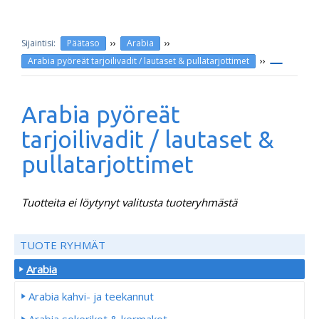
››
››
Päätaso
Arabia
››
Arabia pyöreät tarjoilivadit / lautaset & pullatarjottimet
Arabia pyöreät
tarjoilivadit / lautaset &
pullatarjottimet
Tuotteita ei löytynyt valitusta tuoteryhmästä
TUOTE RYHMÄT
Arabia
Arabia kahvi- ja teekannut