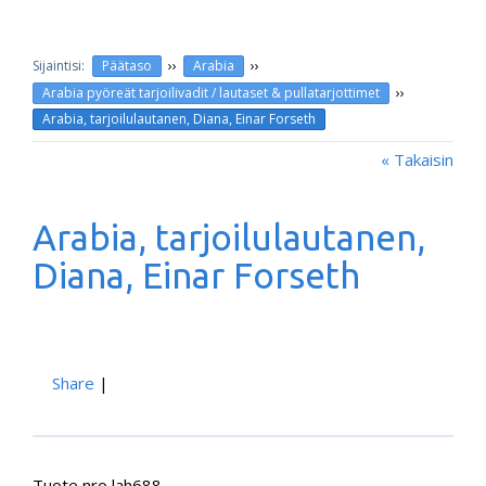
››
››
Päätaso
Arabia
››
Arabia pyöreät tarjoilivadit / lautaset & pullatarjottimet
Arabia, tarjoilulautanen, Diana, Einar Forseth
« Takaisin
Arabia, tarjoilulautanen,
Diana, Einar Forseth
Share
|
Tuote nro lah688.