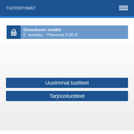
TUOTERYHMÄT
Ostoskorin sisältö
0 tuotetta - Yhteensä 0.00 €
Uusimmat tuotteet
Tarjoustuotteet