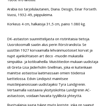
Arabia iso tarjoilulautanen, Diana. Design, Einar Forseth.
Vuosi, 1932-49, piippuleima.
Korkeus 4 cm, halkaisija 31,5 cm, paino 1.080 kg.
DK-astiaston suunnittelijasta on ristiriitaisia tietoja.
Uusrokoomalli saatin alus perin Rörstrandista. Se
uusittiin 1927 korvaamalla lehvänmuotoiset korvat ja
nupit ajankohtaisen art deco -muodin mukaisilla
simpukka- ja kotiloaiheilla. Muistitiedon mukaan uudistaja
oli Greta-Lisa Jäderholm-Snellman, joka ei kuitenkaan
mainitse astiastoa laatimassaan omien töidensä
luettelossa. Edvin Lindqvist mainitsee
muistiinpanoissaan uudistajaksi Tyra Lundgrenin.
Vertaamalla vastaavia yksityiskohtia Lundgrenin AC-
astiastoon, voidaan havaita tyylillistä yhteyttä.
Ruotsalaisia juuria tukee myös koriste, joka on saanut