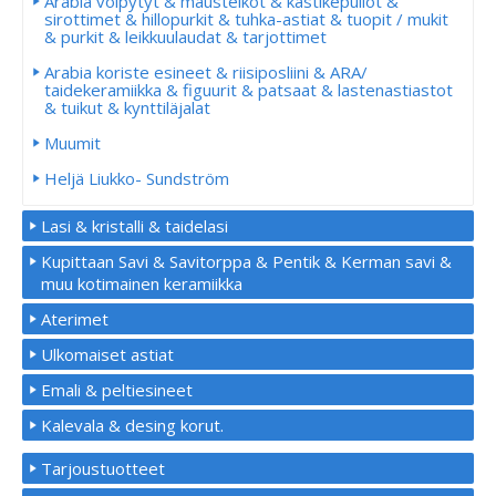
Arabia voipytyt & mausteikot & kastikepullot &
sirottimet & hillopurkit & tuhka-astiat & tuopit / mukit
& purkit & leikkuulaudat & tarjottimet
Arabia koriste esineet & riisiposliini & ARA/
taidekeramiikka & figuurit & patsaat & lastenastiastot
& tuikut & kynttiläjalat
Muumit
Heljä Liukko- Sundström
Lasi & kristalli & taidelasi
Kupittaan Savi & Savitorppa & Pentik & Kerman savi &
muu kotimainen keramiikka
Aterimet
Ulkomaiset astiat
Emali & peltiesineet
Kalevala & desing korut.
Tarjoustuotteet