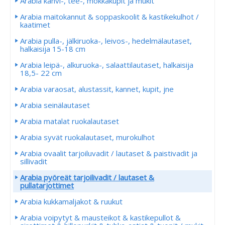
Arabia kahvi-, tee-, mokkakupit ja mukit
Arabia maitokannut & soppaskoolit & kastikekulhot /
kaatimet
Arabia pulla-, jälkiruoka-, leivos-, hedelmälautaset,
halkaisija 15-18 cm
Arabia leipä-, alkuruoka-, salaattilautaset, halkaisija
18,5- 22 cm
Arabia varaosat, alustassit, kannet, kupit, jne
Arabia seinälautaset
Arabia matalat ruokalautaset
Arabia syvät ruokalautaset, murokulhot
Arabia ovaalit tarjoiluvadit / lautaset & paistivadit ja
sillivadit
Arabia pyöreät tarjoilivadit / lautaset &
pullatarjottimet
Arabia kukkamaljakot & ruukut
Arabia voipytyt & mausteikot & kastikepullot &