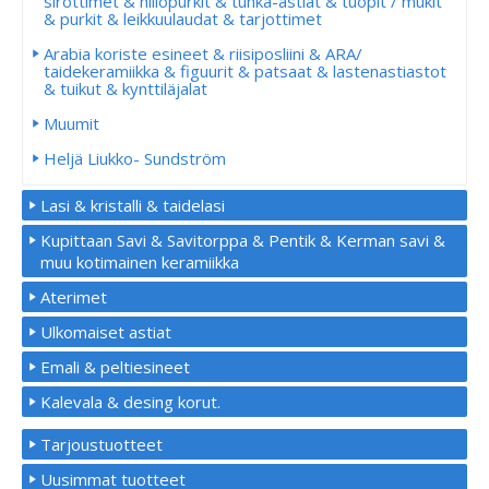
sirottimet & hillopurkit & tuhka-astiat & tuopit / mukit
& purkit & leikkuulaudat & tarjottimet
Arabia koriste esineet & riisiposliini & ARA/
taidekeramiikka & figuurit & patsaat & lastenastiastot
& tuikut & kynttiläjalat
Muumit
Heljä Liukko- Sundström
Lasi & kristalli & taidelasi
Kupittaan Savi & Savitorppa & Pentik & Kerman savi &
muu kotimainen keramiikka
Aterimet
Ulkomaiset astiat
Emali & peltiesineet
Kalevala & desing korut.
Tarjoustuotteet
Uusimmat tuotteet