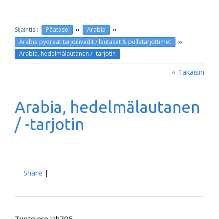
››
››
Päätaso
Arabia
››
Arabia pyöreät tarjoilivadit / lautaset & pullatarjottimet
Arabia, hedelmälautanen / -tarjotin
« Takaisin
Arabia, hedelmälautanen
/ -tarjotin
Share
|
Tuote nro lah705.