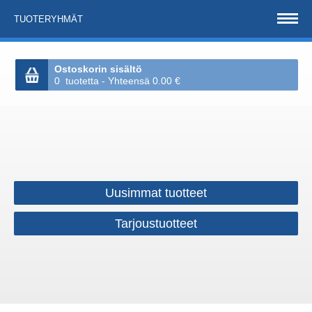
TUOTERYHMÄT
Ostoskorin sisältö
0 tuotetta - Yhteensä 0.00 €
Uusimmat tuotteet
Tarjoustuotteet