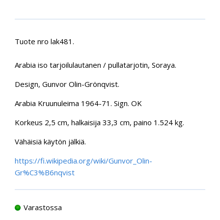
Tuote nro lak481.
Arabia iso tarjoilulautanen / pullatarjotin, Soraya.
Design, Gunvor Olin-Grönqvist.
Arabia Kruunuleima 1964-71. Sign. OK
Korkeus 2,5 cm, halkaisija 33,3 cm, paino 1.524 kg.
Vähäisiä käytön jälkiä.
https://fi.wikipedia.org/wiki/Gunvor_Olin-
Gr%C3%B6nqvist
Varastossa