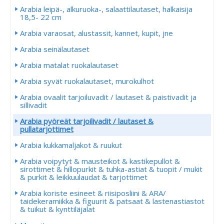
Arabia leipä-, alkuruoka-, salaattilautaset, halkaisija
18,5- 22 cm
Arabia varaosat, alustassit, kannet, kupit, jne
Arabia seinälautaset
Arabia matalat ruokalautaset
Arabia syvät ruokalautaset, murokulhot
Arabia ovaalit tarjoiluvadit / lautaset & paistivadit ja
sillivadit
Arabia pyöreät tarjoilivadit / lautaset &
pullatarjottimet
Arabia kukkamaljakot & ruukut
Arabia voipytyt & mausteikot & kastikepullot &
sirottimet & hillopurkit & tuhka-astiat & tuopit / mukit
& purkit & leikkuulaudat & tarjottimet
Arabia koriste esineet & riisiposliini & ARA/
taidekeramiikka & figuurit & patsaat & lastenastiastot
& tuikut & kynttiläjalat