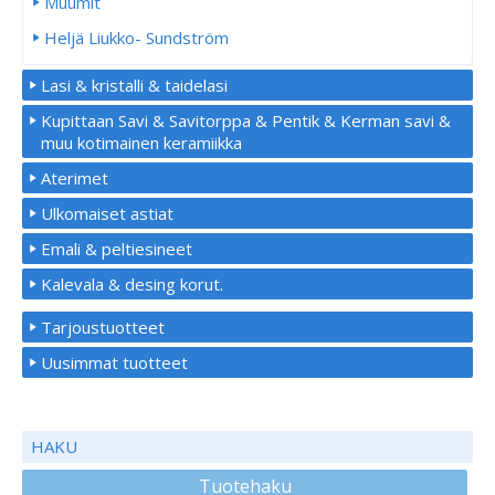
Muumit
Heljä Liukko- Sundström
Lasi & kristalli & taidelasi
Kupittaan Savi & Savitorppa & Pentik & Kerman savi &
muu kotimainen keramiikka
Aterimet
Ulkomaiset astiat
Emali & peltiesineet
Kalevala & desing korut.
Tarjoustuotteet
Uusimmat tuotteet
HAKU
Tuotehaku