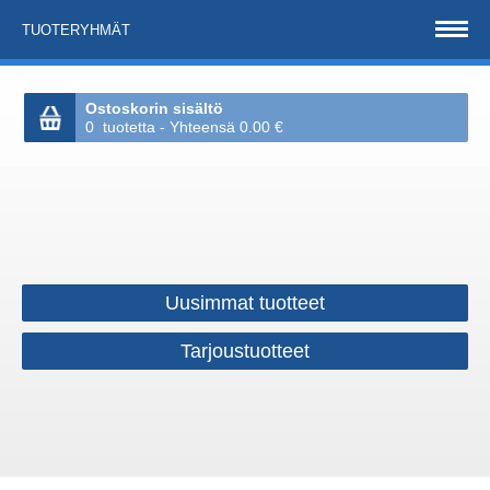
TUOTERYHMÄT
Ostoskorin sisältö
0 tuotetta - Yhteensä 0.00 €
Uusimmat tuotteet
Tarjoustuotteet