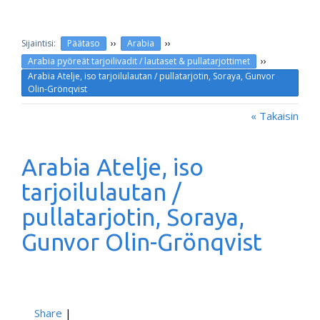
››
››
Päätaso
Arabia
››
Arabia pyöreät tarjoilivadit / lautaset & pullatarjottimet
Arabia Atelje, iso tarjoilulautan / pullatarjotin, Soraya, Gunvor
Olin-Grönqvist
« Takaisin
Arabia Atelje, iso
tarjoilulautan /
pullatarjotin, Soraya,
Gunvor Olin-Grönqvist
Share
|