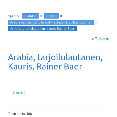
››
››
Päätaso
Arabia
››
Arabia pyöreät tarjoilivadit / lautaset & pullatarjottimet
Arabia, tarjoilulautanen, Kauris, Rainer Baer
« Takaisin
Arabia, tarjoilulautanen,
Kauris, Rainer Baer
Share
|
Tuote nro lak496.