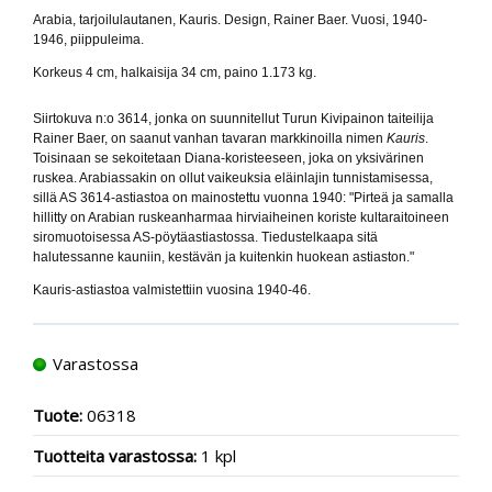
Arabia, tarjoilulautanen, Kauris. Design, Rainer Baer. Vuosi, 1940-
1946, piippuleima.
Korkeus 4 cm, halkaisija 34 cm, paino 1.173 kg.
Siirtokuva n:o 3614, jonka on suunnitellut Turun Kivipainon taiteilija
Rainer Baer, on saanut vanhan tavaran markkinoilla nimen
Kauris
.
Toisinaan se sekoitetaan Diana-koristeeseen, joka on yksivärinen
ruskea. Arabiassakin on ollut vaikeuksia eläinlajin tunnistamisessa,
sillä AS 3614-astiastoa on mainostettu vuonna 1940: "Pirteä ja samalla
hillitty on Arabian ruskeanharmaa hirviaiheinen koriste kultaraitoineen
siromuotoisessa AS-pöytäastiastossa. Tiedustelkaapa sitä
halutessanne kauniin, kestävän ja kuitenkin huokean astiaston."
Kauris-astiastoa valmistettiin vuosina 1940-46.
Varastossa
Tuote:
06318
Tuotteita varastossa:
1 kpl