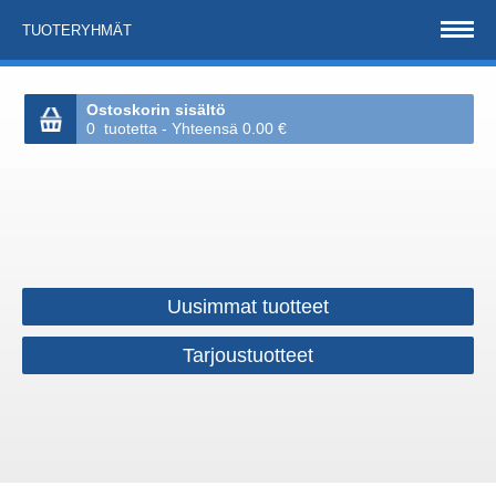
TUOTERYHMÄT
Ostoskorin sisältö
0 tuotetta - Yhteensä 0.00 €
Uusimmat tuotteet
Tarjoustuotteet