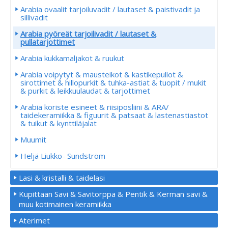
Arabia ovaalit tarjoiluvadit / lautaset & paistivadit ja
sillivadit
Arabia pyöreät tarjoilivadit / lautaset &
pullatarjottimet
Arabia kukkamaljakot & ruukut
Arabia voipytyt & mausteikot & kastikepullot &
sirottimet & hillopurkit & tuhka-astiat & tuopit / mukit
& purkit & leikkuulaudat & tarjottimet
Arabia koriste esineet & riisiposliini & ARA/
taidekeramiikka & figuurit & patsaat & lastenastiastot
& tuikut & kynttiläjalat
Muumit
Heljä Liukko- Sundström
Lasi & kristalli & taidelasi
Kupittaan Savi & Savitorppa & Pentik & Kerman savi &
muu kotimainen keramiikka
Aterimet