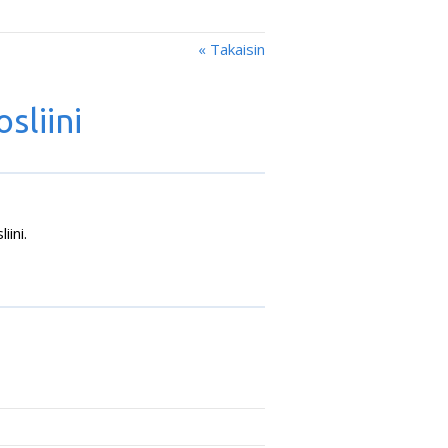
« Takaisin
sliini
iini.