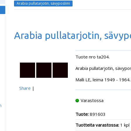
Arabia pullatarjotin, sävyposliini
Arabia pullatarjotin, sävypo
Tuote nro ta204.
Arabia pullatarjotin, sävyposl
Malli LE, leima
1949 - 1964
.
Share
|
Varastossa
m
Tuote:
891603
Tuotteita varastossa:
1 kpl