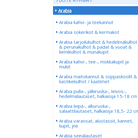
Arabia
Arabia kahvi- ja teekannut
Arabia sokerikot & kermakot
Arabia tarjoilukulhot & hedelmäkulhot
& perunakulhot & padat & vuoat &
liemikulhot & munakupit
Arabia kahvi-, tee-, mokkakupit ja
mukit
Arabia maitokannut & soppaskoolit &
kastikekulhot / kaatimet
Arabia pulla-, jälkiruoka-, leivos-,
hedelmälautaset, halkaisija 15-18 cm
Arabia leipä-, alkuruoka-,
salaattilautaset, halkaisija 18,5- 22 c
Arabia varaosat, alustassit, kannet,
kupit, jne
Arabia seinälautaset