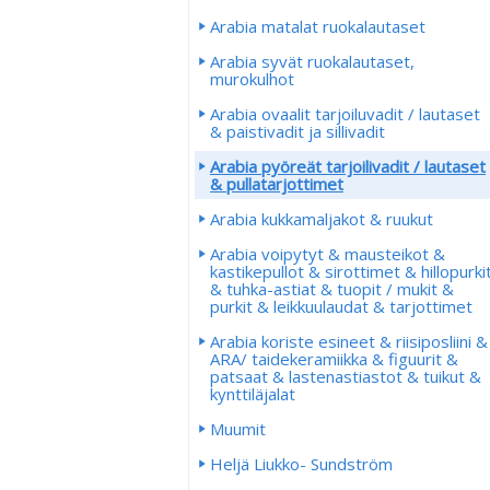
Arabia matalat ruokalautaset
Arabia syvät ruokalautaset,
murokulhot
Arabia ovaalit tarjoiluvadit / lautaset
& paistivadit ja sillivadit
Arabia pyöreät tarjoilivadit / lautaset
& pullatarjottimet
Arabia kukkamaljakot & ruukut
Arabia voipytyt & mausteikot &
kastikepullot & sirottimet & hillopurki
& tuhka-astiat & tuopit / mukit &
purkit & leikkuulaudat & tarjottimet
Arabia koriste esineet & riisiposliini &
ARA/ taidekeramiikka & figuurit &
patsaat & lastenastiastot & tuikut &
kynttiläjalat
Muumit
Heljä Liukko- Sundström