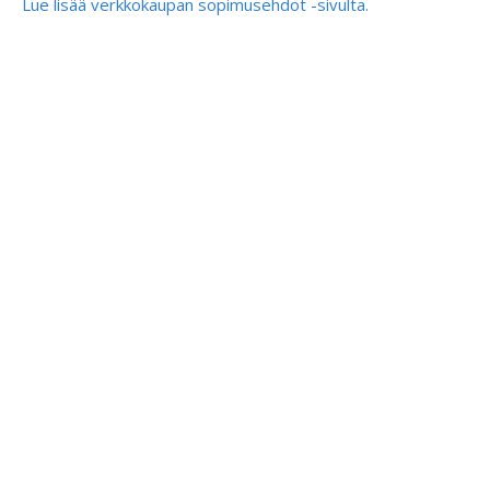
Lue lisää verkkokaupan sopimusehdot -sivulta.