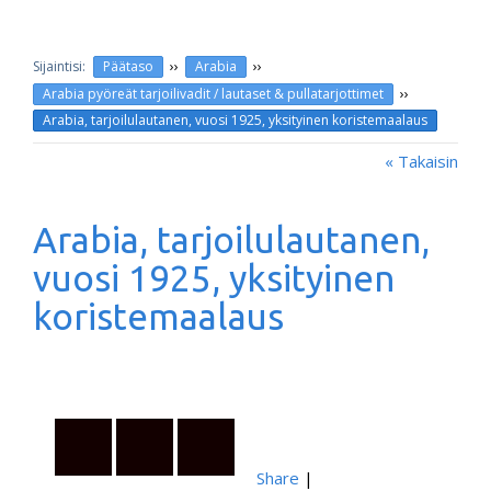
››
››
Päätaso
Arabia
››
Arabia pyöreät tarjoilivadit / lautaset & pullatarjottimet
Arabia, tarjoilulautanen, vuosi 1925, yksityinen koristemaalaus
« Takaisin
Arabia, tarjoilulautanen,
vuosi 1925, yksityinen
koristemaalaus
Share
|