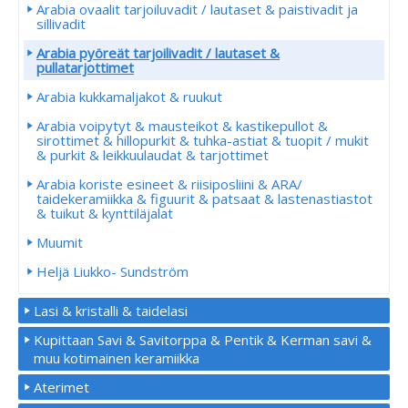
Arabia ovaalit tarjoiluvadit / lautaset & paistivadit ja
sillivadit
Arabia pyöreät tarjoilivadit / lautaset &
pullatarjottimet
Arabia kukkamaljakot & ruukut
Arabia voipytyt & mausteikot & kastikepullot &
sirottimet & hillopurkit & tuhka-astiat & tuopit / mukit
& purkit & leikkuulaudat & tarjottimet
Arabia koriste esineet & riisiposliini & ARA/
taidekeramiikka & figuurit & patsaat & lastenastiastot
& tuikut & kynttiläjalat
Muumit
Heljä Liukko- Sundström
Lasi & kristalli & taidelasi
Kupittaan Savi & Savitorppa & Pentik & Kerman savi &
muu kotimainen keramiikka
Aterimet