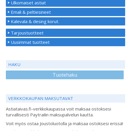
Ulkomaiset astiat
Emali & peltiesineet
Kalevala & desing korut.
Tarjoustuotteet
Uusimmat tuotteet
HAKU
Tuotehaku
VERKKOKAUPAN MAKSUTAVAT
Astiataivas.fi-verkkokaupassa voit maksaa ostoksesi
turvallisesti Paytrailin maksupalvelun kautta.
Voit myös ostaa Joustoluotolla ja maksaa ostoksesi erissä!