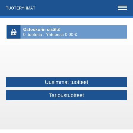
TUOTERYHMÄT
Ostoskorin sisältö
0 tuotetta - Yhteensä 0.00 €
Uusimmat tuotteet
Tarjoustuotteet