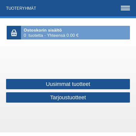
TUOTERYHMÄT
Ostoskorin sisältö
0 tuotetta - Yhteensä 0.00 €
Uusimmat tuotteet
Tarjoustuotteet