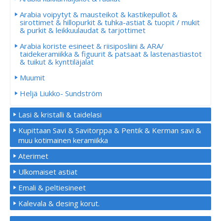
Arabia voipytyt & mausteikot & kastikepullot &
sirottimet & hillopurkit & tuhka-astiat & tuopit / mukit
& purkit & leikkuulaudat & tarjottimet
Arabia koriste esineet & riisiposliini & ARA/
taidekeramiikka & figuurit & patsaat & lastenastiastot
& tuikut & kynttiläjalat
Muumit
Heljä Liukko- Sundström
Lasi & kristalli & taidelasi
Kupittaan Savi & Savitorppa & Pentik & Kerman savi &
muu kotimainen keramiikka
Aterimet
Ulkomaiset astiat
Emali & peltiesineet
Kalevala & desing korut.