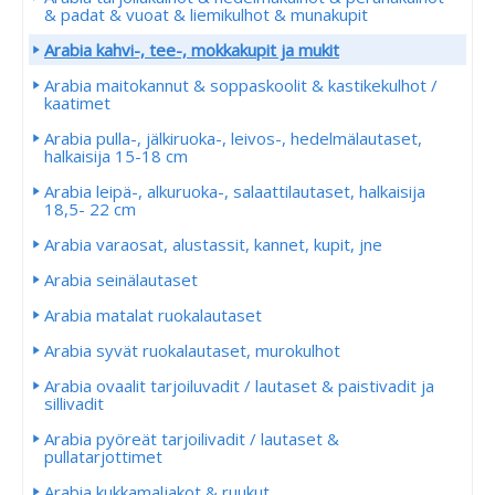
& padat & vuoat & liemikulhot & munakupit
Arabia kahvi-, tee-, mokkakupit ja mukit
Arabia maitokannut & soppaskoolit & kastikekulhot /
kaatimet
Arabia pulla-, jälkiruoka-, leivos-, hedelmälautaset,
halkaisija 15-18 cm
Arabia leipä-, alkuruoka-, salaattilautaset, halkaisija
18,5- 22 cm
Arabia varaosat, alustassit, kannet, kupit, jne
Arabia seinälautaset
Arabia matalat ruokalautaset
Arabia syvät ruokalautaset, murokulhot
Arabia ovaalit tarjoiluvadit / lautaset & paistivadit ja
sillivadit
Arabia pyöreät tarjoilivadit / lautaset &
pullatarjottimet
Arabia kukkamaljakot & ruukut