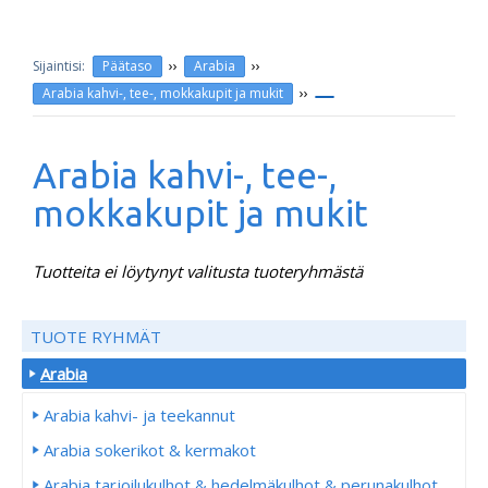
››
››
Päätaso
Arabia
››
Arabia kahvi-, tee-, mokkakupit ja mukit
Arabia kahvi-, tee-,
mokkakupit ja mukit
Tuotteita ei löytynyt valitusta tuoteryhmästä
TUOTE RYHMÄT
Arabia
Arabia kahvi- ja teekannut
Arabia sokerikot & kermakot
Arabia tarjoilukulhot & hedelmäkulhot & perunakulhot