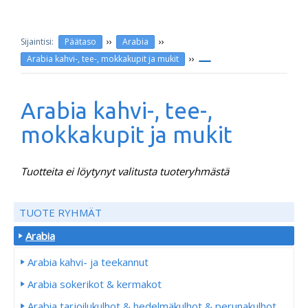
››
››
Päätaso
Arabia
››
Arabia kahvi-, tee-, mokkakupit ja mukit
Arabia kahvi-, tee-,
mokkakupit ja mukit
Tuotteita ei löytynyt valitusta tuoteryhmästä
TUOTE RYHMÄT
Arabia
Arabia kahvi- ja teekannut
Arabia sokerikot & kermakot
Arabia tarjoilukulhot & hedelmäkulhot & perunakulhot