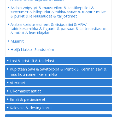
Arabia voipytyt & mausteikot & kastikepullot &
sirottimet & hillopurkit & tuhka-astiat & tuopit / mukit
& purkit & leikkuulaudat & tarjottimet
Arabia koriste esineet & riisiposliini & ARA/
taidekeramiikka & figuurit & patsaat & lastenastiastot
& tuikut & kynttiläjalat
Muumit
Heljä Liukko- Sundström
Lasi & kristalli & taidelasi
Kupittaan Savi & Savitorppa & Pentik & Kerman savi &
muu kotimainen keramiikka
Aterimet
Ulkomaiset astiat
Emali & peltiesineet
Kalevala & desing korut.