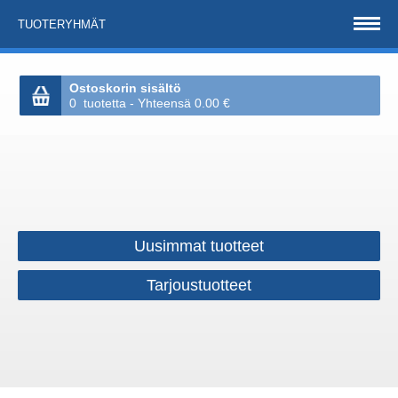
TUOTERYHMÄT
Ostoskorin sisältö
0 tuotetta - Yhteensä 0.00 €
Uusimmat tuotteet
Tarjoustuotteet