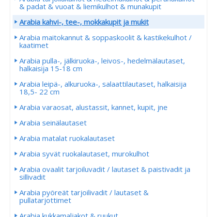
& padat & vuoat & liemikulhot & munakupit
Arabia kahvi-, tee-, mokkakupit ja mukit
Arabia maitokannut & soppaskoolit & kastikekulhot /
kaatimet
Arabia pulla-, jälkiruoka-, leivos-, hedelmälautaset,
halkaisija 15-18 cm
Arabia leipä-, alkuruoka-, salaattilautaset, halkaisija
18,5- 22 cm
Arabia varaosat, alustassit, kannet, kupit, jne
Arabia seinälautaset
Arabia matalat ruokalautaset
Arabia syvät ruokalautaset, murokulhot
Arabia ovaalit tarjoiluvadit / lautaset & paistivadit ja
sillivadit
Arabia pyöreät tarjoilivadit / lautaset &
pullatarjottimet
Arabia kukkamaljakot & ruukut